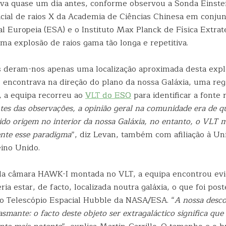
tiva quase um dia antes, conforme observou a Sonda Einste
acial de raios X da Academia de Ciências Chinesa em conju
l Europeia (ESA) e o Instituto Max Planck de Física Extrat
uma explosão de raios gama tão longa e repetitiva.
 deram-nos apenas uma localização aproximada desta expl
e encontrava na direção do plano da nossa Galáxia, uma reg
, a equipa recorreu ao
VLT do ESO
para identificar a fonte 
tes das observações, a opinião geral na comunidade era de q
tido origem no interior da nossa Galáxia, no entanto, o VLT
nte esse paradigma
”, diz Levan, também com afiliação à Un
ino Unido.
da câmara HAWK-I montada no VLT, a equipa encontrou evi
ria estar, de facto, localizada noutra galáxia, o que foi po
o Telescópio Espacial Hubble da NASA/ESA. “
A nossa desco
smante: o facto deste objeto ser extragaláctico significa que