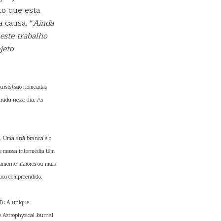
to que esta
 causa. “
Ainda
este trabalho
jeto
ursts) são nomeadas
rada nesse dia. As
a. Uma anã branca é o
de massa intermédia têm
vamente maiores ou mais
ouco compreendido.
2B: A unique
e Astrophysical Journal