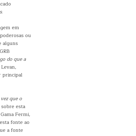
icado
s
.
rigem em
 poderosas ou
e alguns
 GRB
go do que a
 Levan,
 principal
 vez que o
l sobre esta
s Gama Fermi,
esta fonte ao
ue a fonte