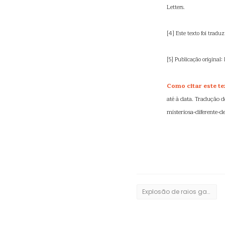
Letters.
[4] Este texto foi tradu
[5] Publicação original
Como citar este te
até à data. Tradução 
misteriosa-diferente-
Explosão de raios gama