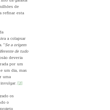
ilho da galáxia
milhões de
 refinar esta
da
iva a colapsar
. “
Se a origem
iferente de tudo
losão deveria
erada por um
de um dia, mas
er uma
 invulgar.
[2]
izado os
ndo o
projeto