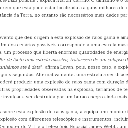
nte mais potente
”, explica Martin-Carrillo. O tamanho e o br
erem que esta pode estar localizada a alguns milhares de 
tância da Terra, no entanto são necessários mais dados para
evento que deu origem a esta explosão de raios gama é ain
Um dos cenários possíveis corresponde a uma estrela mass
, um processo que liberta enormes quantidades de energia
for de facto uma estrela massiva, tratar-se-á de um colapso d
munhámos até à data
”, afirma Levan, pois, nesse caso, a exp
lguns segundos. Alternativamente, uma estrela a ser dilac
oderá produzir uma explosão de raios gama com duração 
outras propriedades observadas na explosão, teríamos de t
te invulgar a ser destruída por um buraco negro ainda mais
s sobre esta explosão de raios gama, a equipa tem monitor
explosão com diferentes telescópios e instrumentos, inclui
X-shooter do VLT e o Telescópio Espacial James Webb, um 