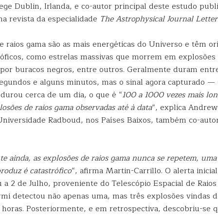
ege Dublin, Irlanda, e co-autor principal deste estudo publ
a revista da especialidade
The Astrophysical Journal Letter
e raios gama são as mais energéticas do Universo e têm o
róficos, como estrelas massivas que morrem em explosões
 por buracos negros, entre outros. Geralmente duram entr
egundos e alguns minutos, mas o sinal agora capturado —
urou cerca de um dia, o que é “
100 a 1000 vezes mais lon
losões de raios gama observadas até à data
”, explica Andrew
niversidade Radboud, nos Países Baixos, também co-autor
e ainda, as explosões de raios gama nunca se repetem, uma
roduz é catastrófico
“, afirma Martin-Carrillo. O alerta inicia
u a 2 de Julho, proveniente do Telescópio Espacial de Raio
mi detectou não apenas uma, mas três explosões vindas d
 horas. Posteriormente, e em retrospectiva, descobriu-se q