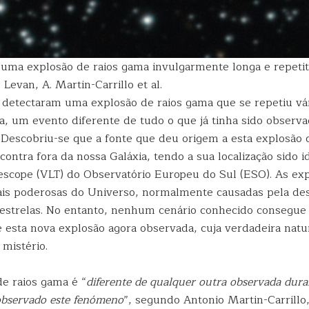
ma explosão de raios gama invulgarmente longa e repetiti
 Levan, A. Martin-Carrillo et al.
detectaram uma explosão de raios gama que se repetiu vár
a, um evento diferente de tudo o que já tinha sido observ
 Descobriu-se que a fonte que deu origem a esta explosão 
ontra fora da nossa Galáxia, tendo a sua localização sido i
escope (VLT) do Observatório Europeu do Sul (ESO). As exp
is poderosas do Universo, normalmente causadas pela des
e estrelas. No entanto, nenhum cenário conhecido consegue 
esta nova explosão agora observada, cuja verdadeira natu
mistério.
de raios gama é “
diferente de qualquer outra observada dura
bservado este fenómeno
”, segundo Antonio Martin-Carrillo