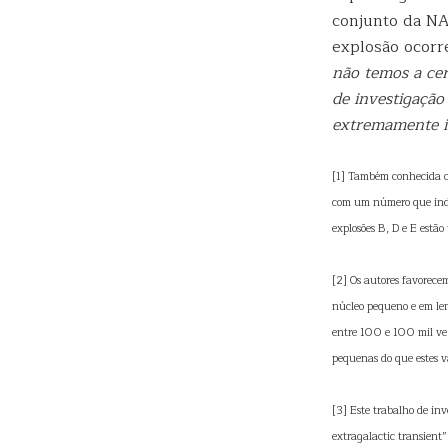
conjunto da NA
explosão ocorre
não temos a ce
de investigaçã
extremamente i
[1] Também conhecida c
com um número que indic
explosões B, D e E estão
[2] Os autores favorec
núcleo pequeno e em len
entre 100 e 100 mil vez
pequenas do que estes v
[3] Este trabalho de in
extragalactic transient