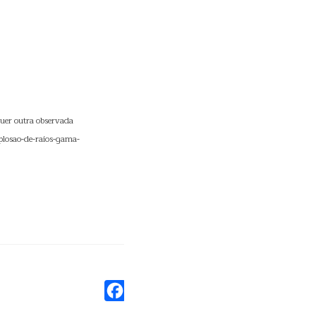
uer outra observada
plosao-de-raios-gama-
Facebook