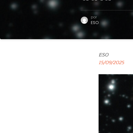
por
ESO
ESO
15/09/2025