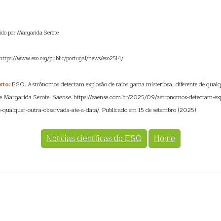
zido por Margarida Serote
: https://www.eso.org/public/portugal/news/eso2514/
xto:
ESO. Astrônomos detectam explosão de raios gama misteriosa, diferente de qualq
de Margarida Serote.
Saense
. https://saense.com.br/2025/09/astronomos-detectam-ex
de-qualquer-outra-observada-ate-a-data/. Publicado em 15 de setembro (2025).
Notícias científicas do ESO
Home