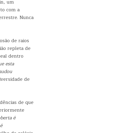
in, um
nto com a
errestre. Nunca
osão de raios
ião repleta de
real dentro
ue esta
 mudou
iversidade de
dências de que
steriormente
berta é
 é