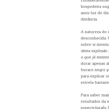
consideravelme
hospedeira sug
anos-luz de dis
distância.
A natureza do 
desconhecida. 
sobre si mesma
desta explosão 
o que já teste
durar apenas a
buraco negro p
para explicar 
estrela bastan
Para saber mai
resultados da 
espectrógrafo 