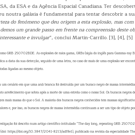
SA, da ESA e da Agência Espacial Canadiana. Ter descober
u noutra galáxia é fundamental para tentar descobrir a sua
rteza do fenómeno que deu origem a esta explosão, mas com 
o demos um grande passo em frente na compreensão deste ob
nteressante e invulgar
”, conclui Martin-Carrillo. [3], [4], [5]
omo GRB 250702BDE. As explosões de raios gama, GRBs (sigla do inglês para Gamma-ray B
a a data da sua detecção, seguido de uma letra, no caso de mais de uma explosão ser encont
 todas ligadas ao mesmo objeto.
em um cenário em que uma anã branca foi destruída por um buraco negro de massa intermédi
to arrefecimento que sobra após a morte de uma estrela como o nosso Sol. Os buracos negros 
es mais massa do que o Sol. A maioria dos buracos negros conhecidos tem massas significati
alores e, por isso, os buracos negros de massa intermédia continuam a ser um tipo de objeto p
vestigação foi descrito num artigo científico intitulado “The day long, repeating GRB 25070
” (doi: https://doi.org/10.3847/2041-8213/adf8e1), publicado na revista da especialidade Th