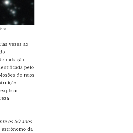
va.
ias vezes ao
ado
de radiação
dentificada pelo
losões de raios
truição
explicar
reza
nte os 50 anos
, astrónomo da