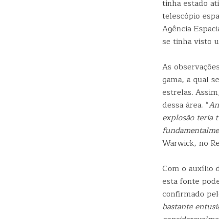
tinha estado a
telescópio esp
Agência Espacia
se tinha visto 
As observações
gama, a qual s
estrelas. Assim
dessa área. “
An
explosão teria 
fundamentalme
Warwick, no Re
Com o auxílio 
esta fonte pode
confirmado pel
bastante entusia