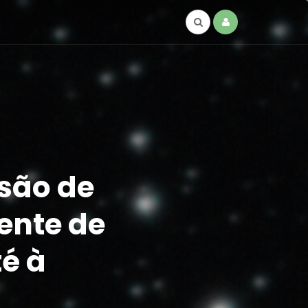
são de
ente de
é à