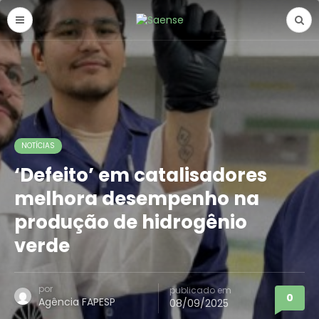
NOTÍCIAS
‘Defeito’ em catalisadores
melhora desempenho na
produção de hidrogênio
verde
por
publicado em
0
Agência FAPESP
08/09/2025