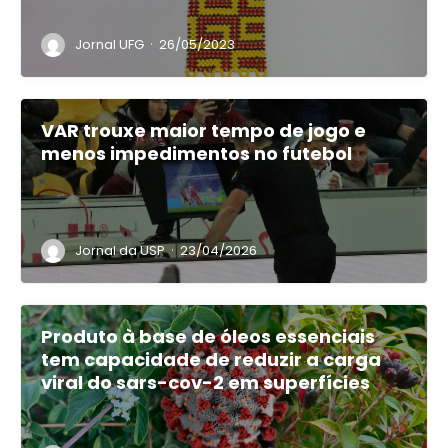
·
Jornal UFG
26/05/2023
VAR trouxe maior tempo de jogo e
menos impedimentos no futebol
·
Jornal da USP
23/04/2026
Produto à base de óleos essenciais
tem capacidade de reduzir a carga
viral do sars-cov-2 em superfícies