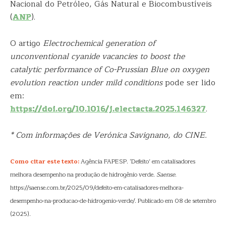
Nacional do Petróleo, Gás Natural e Biocombustíveis
(
ANP
).
O artigo
Electrochemical generation of
unconventional cyanide vacancies to boost the
catalytic performance of Co-Prussian Blue on oxygen
evolution reaction under mild conditions
pode ser lido
em:
https://doi.org/10.1016/j.electacta.2025.146327
.
* Com informações de Verónica Savignano, do CINE.
Como citar este texto:
Agência FAPESP. ‘Defeito’ em catalisadores
melhora desempenho na produção de hidrogênio verde.
Saense
.
https://saense.com.br/2025/09/defeito-em-catalisadores-melhora-
desempenho-na-producao-de-hidrogenio-verde/. Publicado em 08 de setembro
(2025).