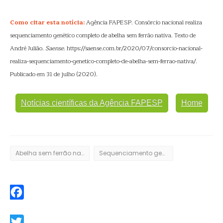
Como citar esta notícia:
Agência FAPESP. Consórcio nacional realiza
sequenciamento genético completo de abelha sem ferrão nativa. Texto de
André Julião.
Saense
. https://saense.com.br/2020/07/consorcio-nacional-
realiza-sequenciamento-genetico-completo-de-abelha-sem-ferrao-nativa/.
Publicado em 31 de julho (2020).
Notícias científicas da Agência FAPESP
Home
Abelha sem ferrão nativa
Sequenciamento genético
Facebook