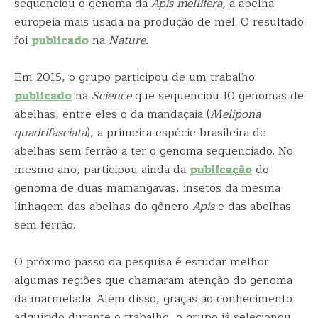
sequenciou o genoma da
Apis mellifera
,
a abelha
europeia mais usada na produção de mel. O resultado
foi
publicado
na
Nature
.
Em 2015, o grupo participou de um trabalho
publicado
na
Science
que sequenciou 10 genomas de
abelhas, entre eles o da mandaçaia (
Melipona
quadrifasciata
), a primeira espécie brasileira de
abelhas sem ferrão a ter o genoma sequenciado. No
mesmo ano, participou ainda da
publicação
do
genoma de duas mamangavas, insetos da mesma
linhagem das abelhas do gênero
Apis
e das abelhas
sem ferrão.
O próximo passo da pesquisa é estudar melhor
algumas regiões que chamaram atenção do genoma
da marmelada. Além disso, graças ao conhecimento
adquirido durante o trabalho, o grupo já selecionou