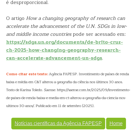
é desproporcional.
O artigo
How a changing geography of research can
accelerate the advancement of the U.N. SDGs in low-
and middle income countries
pode ser acessado em:
https://sdgs.un.org/documents/de-brito-cruz-
ch-2025-how-changing-geography-research-
can-accelerate-advancement-un-sdgs
.
Como citar este texto:
Agência FAPESP. Investimento de países de renda
baixa e média em C&T alterou a geografia da ciência nos últimos 30 anos.
Texto de Karina Toledo.
Saense
. https://saense.com.br/2025/09/investimento-
de-paises-de-renda-baixa-e-media-em-ct-alterou-a-geografia-da-ciencia-nos-
ultimos-30-anos/. Publicado em 11 de setembro (2025).
Notícias científicas da Agência FAPESP
Home