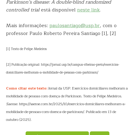
Parkinson’s disease: A double-blind randomized
controlled trial
está disponível
neste link
.
Mais informações:
paulosantiago@usp.br
, com o
professor Paulo Roberto Pereira Santiago [1], [2]
[1] Texto de Felipe Medeiros
[2] Publicação original: https://jornal.usp.br/campus-ribeirao-preto/exercicios-
domiciliares-melhoram-a-mobilidade-de-pessoas-com-parkinson/
Como citar este texto:
Jornal da USP. Exercícios domiciliares melhoram a
mobilidade de pessoas com doença de Parkinson. Texto de Felipe Medeiros.
Saense
. https://saense.com.br/2025/10/exercicios-domiciliares-melhoram-a-
mobilidade-de-pessoas-com-doenca-de-parkinson/. Publicado em 13 de
outubro (2025).