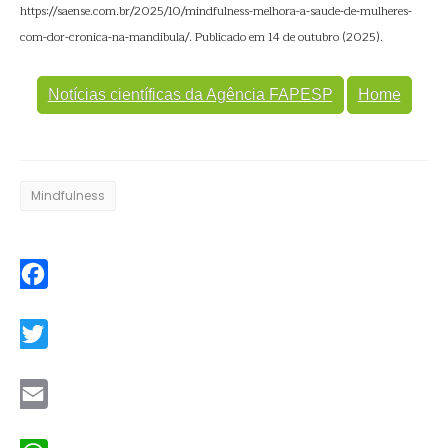
https://saense.com.br/2025/10/mindfulness-melhora-a-saude-de-mulheres-
com-dor-cronica-na-mandibula/. Publicado em 14 de outubro (2025).
Notícias científicas da Agência FAPESP
Home
Mindfulness
Facebook
Twitter
Email