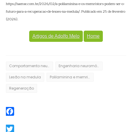
https://saense.com.br/2026/02/a-polilaminina-e-os-memristors-podem-ser-o-
futuro-para-a-recuperacao-de-lesoes-na-medula/. Publicado em 25 de fevereiro
(2026).
Artigos de Adolfo Melo
Home
Comportamento neuromórfico
Engenharia neuromórfica
Lesão na medula
Polilaminina e memristors
Regeneração
Facebook