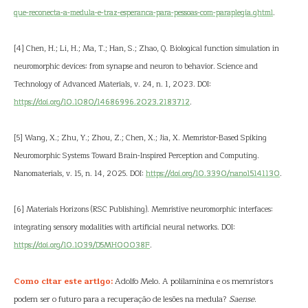
que-reconecta-a-medula-e-traz-esperanca-para-pessoas-com-paraplegia.ghtml
.
[4] Chen, H.; Li, H.; Ma, T.; Han, S.; Zhao, Q. Biological function simulation in
neuromorphic devices: from synapse and neuron to behavior. Science and
Technology of Advanced Materials, v. 24, n. 1, 2023. DOI:
https://doi.org/10.1080/14686996.2023.2183712
.
[5] Wang, X.; Zhu, Y.; Zhou, Z.; Chen, X.; Jia, X. Memristor-Based Spiking
Neuromorphic Systems Toward Brain-Inspired Perception and Computing.
Nanomaterials, v. 15, n. 14, 2025. DOI:
https://doi.org/10.3390/nano15141130
.
[6] Materials Horizons (RSC Publishing). Memristive neuromorphic interfaces:
integrating sensory modalities with artificial neural networks. DOI:
https://doi.org/10.1039/D5MH00038F
.
Como citar este artigo:
Adolfo Melo. A polilaminina e os memristors
podem ser o futuro para a recuperação de lesões na medula?
Saense
.