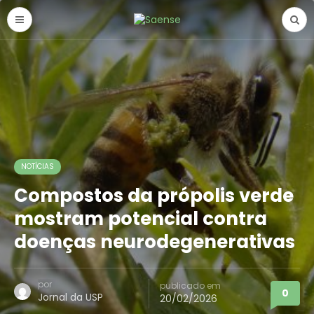
NOTÍCIAS
Compostos da própolis verde
mostram potencial contra
doenças neurodegenerativas
por
publicado em
0
Jornal da USP
20/02/2026