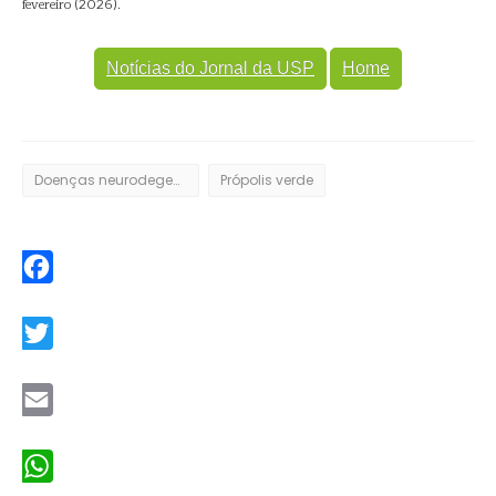
fevereiro (2026).
Notícias do Jornal da USP
Home
Doenças neurodegenerativas
Própolis verde
Facebook
Twitter
Email