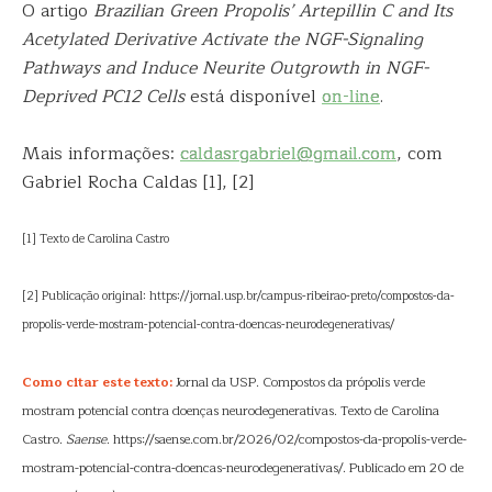
O artigo
Brazilian Green Propolis’ Artepillin C and Its
Acetylated Derivative Activate the NGF-Signaling
Pathways and Induce Neurite Outgrowth in NGF-
Deprived PC12 Cells
está disponível
on-line
.
Mais informações:
caldasrgabriel@gmail.com
, com
Gabriel Rocha Caldas [1], [2]
[1] Texto de Carolina Castro
[2] Publicação original: https://jornal.usp.br/campus-ribeirao-preto/compostos-da-
propolis-verde-mostram-potencial-contra-doencas-neurodegenerativas/
Como citar este texto:
Jornal da USP. Compostos da própolis verde
mostram potencial contra doenças neurodegenerativas. Texto de Carolina
Castro.
Saense
. https://saense.com.br/2026/02/compostos-da-propolis-verde-
mostram-potencial-contra-doencas-neurodegenerativas/. Publicado em 20 de