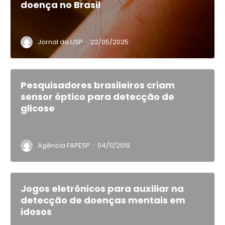
doença no Brasil
·
Jornal da USP
22/05/2025
Pesquisadores brasileiros criam
sensor óptico para detecção de
glicose
·
Agência FAPESP
04/11/2019
Jogos eletrônicos para auxiliar na
detecção de doenças mentais em
idosos