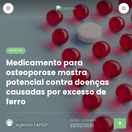
NOTÍCIAS
Medicamento para
osteoporose mostra
potencial contra doenças
causadas por excesso de
ferro
por
publicado em
0
Agência FAPESP
23/02/2026