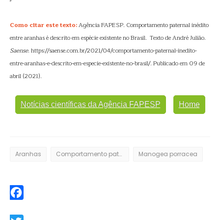
Como citar este texto:
Agência FAPESP. Comportamento paternal inédito
entre aranhas é descrito em espécie existente no Brasil. Texto de André Julião.
Saense
. https://saense.com.br/2021/04/comportamento-paternal-inedito-
entre-aranhas-e-descrito-em-especie-existente-no-brasil/. Publicado em 09 de
abril (2021).
Notícias científicas da Agência FAPESP
Home
Aranhas
Comportamento paternal
Manogea porracea
Facebook