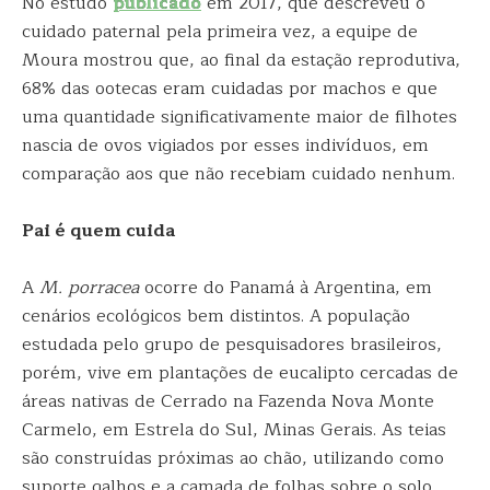
No estudo
publicado
em 2017, que descreveu o
cuidado paternal pela primeira vez, a equipe de
Moura mostrou que, ao final da estação reprodutiva,
68% das ootecas eram cuidadas por machos e que
uma quantidade significativamente maior de filhotes
nascia de ovos vigiados por esses indivíduos, em
comparação aos que não recebiam cuidado nenhum.
Pai é quem cuida
A
M. porracea
ocorre do Panamá à Argentina, em
cenários ecológicos bem distintos. A população
estudada pelo grupo de pesquisadores brasileiros,
porém, vive em plantações de eucalipto cercadas de
áreas nativas de Cerrado na Fazenda Nova Monte
Carmelo, em Estrela do Sul, Minas Gerais. As teias
são construídas próximas ao chão, utilizando como
suporte galhos e a camada de folhas sobre o solo