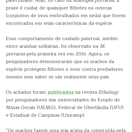
paternidade. Mas, no caso da
Manogea porracea
, a
praxe é cuidar de quaisquer filhotes ou ootecas
(conjuntos de ovos embrulhados em seda) que forem
encontrados em teias características da espécie.
Esse comportamento de cuidado paternal, inédito
entre aranhas solitárias, foi observado na
M.
porracea
pela primeira vez em 2016. Agora, os
pesquisadores demonstraram que os machos da
espécie protegem filhotes e ovos contra predadores
mesmo sem saber se são realmente seus pais.
Os achados foram
publicados
na revista
Ethology
por pesquisadores das universidades do Estado de
Minas Gerais (UEMG), Federal de Uberlândia (UFU)
e Estadual de Campinas (Unicamp).
“Os machos fazem uma teia acima da construída pela