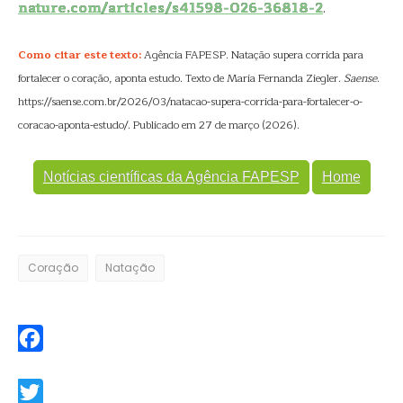
nature.com/articles/s41598-026-36818-2
.
Como citar este texto:
Agência FAPESP. Natação supera corrida para
fortalecer o coração, aponta estudo. Texto de Maria Fernanda Ziegler.
Saense
.
https://saense.com.br/2026/03/natacao-supera-corrida-para-fortalecer-o-
coracao-aponta-estudo/. Publicado em 27 de março (2026).
Notícias científicas da Agência FAPESP
Home
Coração
Natação
Facebook