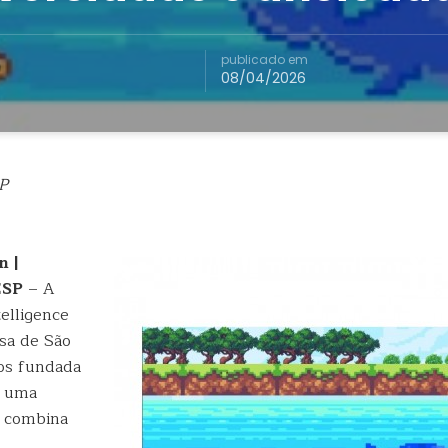
publicado em
08/04/2026
P
n |
ESP
– A
telligence
esa de São
os fundada
u uma
e combina
s