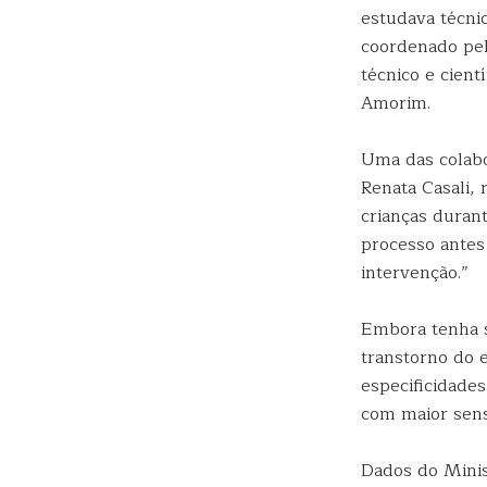
estudava técni
coordenado pe
técnico e cien
Amorim.
Uma das colabo
Renata Casali, 
crianças durant
processo antes
intervenção.”
Embora tenha s
transtorno do 
especificidade
com maior sensi
Dados do Minis