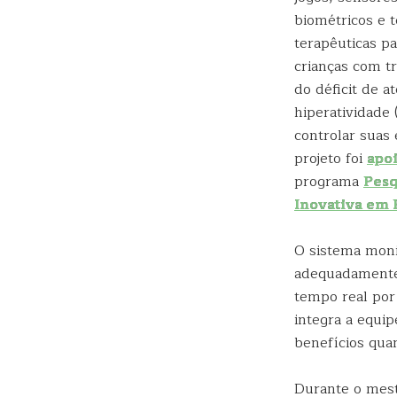
biométricos e t
terapêuticas pa
crianças com t
do déficit de 
hiperatividade
controlar suas
projeto foi
apo
programa
Pesq
Inovativa em
O sistema moni
adequadamente,
tempo real por
integra a equi
benefícios qua
Durante o mest