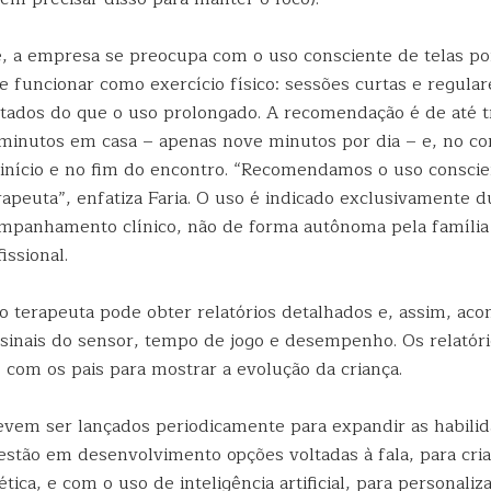
, a empresa se preocupa com o uso consciente de telas por
e funcionar como exercício físico: sessões curtas e regula
tados do que o uso prolongado. A recomendação é de até t
 minutos em casa – apenas nove minutos por dia – e, no co
início e no fim do encontro. “Recomendamos o uso conscien
rapeuta”, enfatiza Faria. O uso é indicado exclusivamente d
mpanhamento clínico, não de forma autônoma pela famíli
issional.
 o terapeuta pode obter relatórios detalhados e, assim, ac
sinais do sensor, tempo de jogo e desempenho. Os relatór
 com os pais para mostrar a evolução da criança.
evem ser lançados periodicamente para expandir as habili
á estão em desenvolvimento opções voltadas à fala, para cr
ética, e com o uso de inteligência artificial, para personali