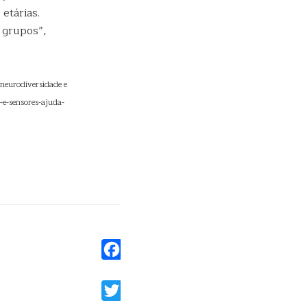
etárias.
 grupos”,
neurodiversidade e
e-sensores-ajuda-
Facebook