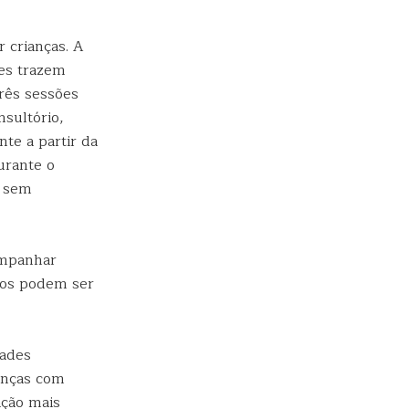
 crianças. A
res trazem
rês sessões
nsultório,
te a partir da
urante o
a sem
ompanhar
ios podem ser
dades
ianças com
zação mais