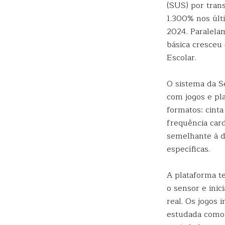
(SUS) por tran
1.300% nos últ
2024. Paralela
básica cresceu
Escolar.
O sistema da Se
com jogos e pl
formatos: cinta
frequência card
semelhante à 
específicas.
A plataforma t
o sensor e ini
real. Os jogos 
estudada como 