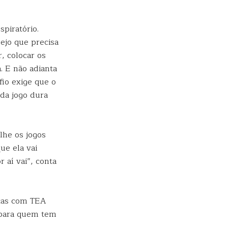
piratório.
ejo que precisa
, colocar os
. E não adianta
fio exige que o
da jogo dura
lhe os jogos
ue ela vai
 aí vai”, conta
nças com TEA
 para quem tem