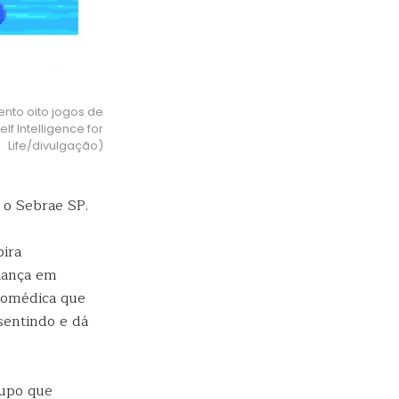
nto oito jogos de
f Intelligence for
Life/divulgação)
 o Sebrae SP.
pira
iança em
iomédica que
sentindo e dá
rupo que