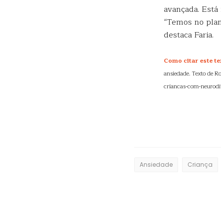
avançada. Está 
“Temos no plan
destaca Faria.
Como citar este te
ansiedade. Texto de R
criancas-com-neurodiv
Ansiedade
Criança