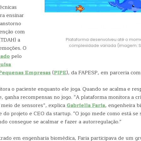
écnicas
ra ensinar
ranstorno
atenção com
 (TDAH) a
Plataforma desenvolveu até o mome
complexidade variada (imagem: Sel
 emoções. O
iado
pelo
uisa
 Pequenas Empresas
(
PIPE
), da FAPESP, em parceria com
tora o paciente enquanto ele joga. Quando se acalma e res
 ganha recompensas no jogo. “A plataforma monitora a cr
 meio de sensores”, explica
Gabriella Faria
, engenheira b
pe do projeto e CEO da startup. “O jogo mede como está se 
ndo consegue se acalmar e fazer a autorregulação.”
rado em engenharia biomédica, Faria participava de um g