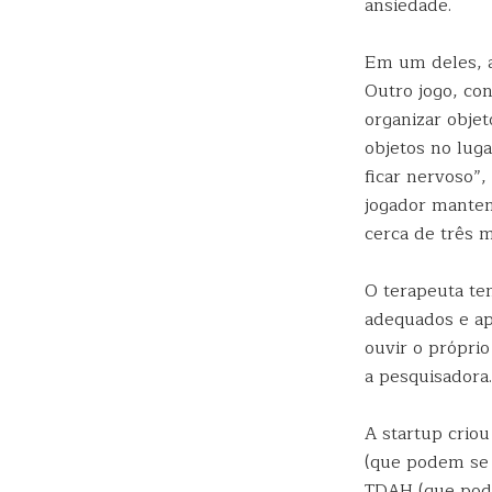
ansiedade.
Em um deles, a
Outro jogo, co
organizar objet
objetos no lug
ficar nervoso”,
jogador manten
cerca de três m
O terapeuta te
adequados e apr
ouvir o próprio
a pesquisadora.
A startup crio
(que podem se 
TDAH (que pode