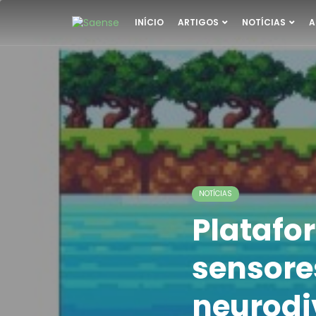
INÍCIO
ARTIGOS
NOTÍCIAS
A
NOTÍCIAS
Platafo
sensore
neurodi