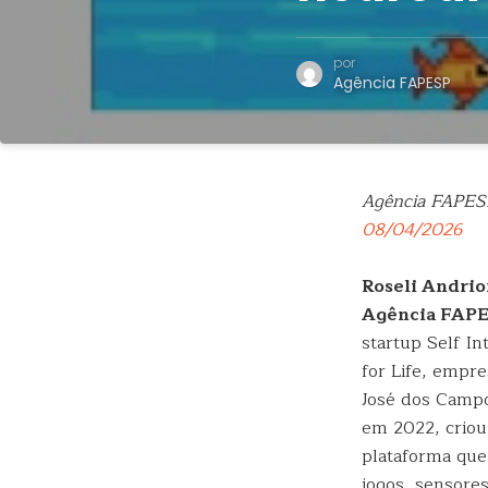
por
Agência FAPESP
Agência FAPES
08/04/2026
Roseli Andrio
Agência FAP
startup Self In
for Life, empr
José dos Camp
em 2022, crio
plataforma qu
jogos, sensore