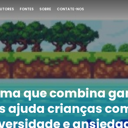
UTORES
FONTES
SOBRE
CONTATE-NOS
rma que combina ga
s ajuda crianças co
versidade e ansieda