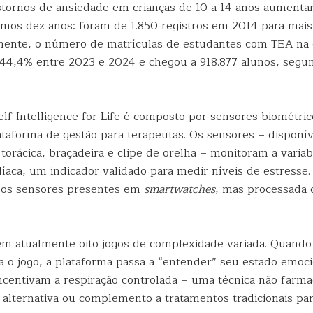
stornos de ansiedade em crianças de 10 a 14 anos aument
imos dez anos: foram de 1.850 registros em 2014 para mai
mente, o número de matrículas de estudantes com TEA na
 44,4% entre 2023 e 2024 e chegou a 918.877 alunos, segu
lf Intelligence for Life é composto por sensores biométrico
ataforma de gestão para terapeutas. Os sensores – disponív
 torácica, braçadeira e clipe de orelha – monitoram a variab
íaca, um indicador validado para medir níveis de estresse.
dos sensores presentes em
smartwatches
, mas processada 
em atualmente oito jogos de complexidade variada. Quando 
cia o jogo, a plataforma passa a “entender” seu estado emo
incentivam a respiração controlada – uma técnica não farma
alternativa ou complemento a tratamentos tradicionais pa