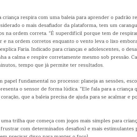
 criança respira com uma baleia para aprender o padrão res
nsiderado o mais desafiador da plataforma, tem um carangu
os na ordem correta. “É superdifícil porque tem de respirar
ar e na ordem corretos enquanto o vento leva o lixo embora
 explica Faria. Indicado para crianças e adolescentes, o desa
ha a calma e respire corretamente mesmo sob pressão. Ca
inutos, tempo que já permite ter resultados.
m papel fundamental no processo: planeja as sessões, esco
esenta o sensor de forma lúdica. “Ele fala para a criança q
 coração, que a baleia precisa de ajuda para se acalmar e por
u uma trilha que começa com jogos mais simples para cria
frustrar com determinados desafios) e mais estimulantes
m precisar disso para manter o foco).