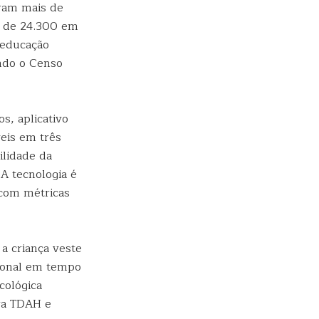
aram mais de
s de 24.300 em
 educação
ndo o Censo
s, aplicativo
eis em três
ilidade da
 A tecnologia é
com métricas
a criança veste
cional em tempo
cológica
ra TDAH e