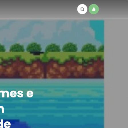
mes e
m
de