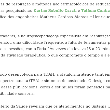
cas de respiração e métodos não farmacológicos de redução
las pesquisadoras
Karina Rabello Casali
e
Tatiana Cunha
tífico dos engenheiros Matheus Cardoso Moraes e Henrique
radoras, a neuropsicopedagoga especialista em reabilitação
relatou uma dificuldade frequente: a falta de ferramentas 
e as sessões, conta Faria. “Às vezes ela levava 15 a 20 min
 da atividade terapêutica, o que compromete o tempo e a e
ido desenvolvida para TDAH, a plataforma atende também
espectro autista (TEA) e sintomas de ansiedade. O design c
s desse público: sons, cores e estímulos foram pensados pa
bilidade sensorial.
tério da Saúde revelam que os atendimentos no Sistema 