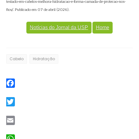
testado-em-cabelos-melhora-hidratacao-e-forma-camada-de-protecao-nos-
fios/. Publicado em 07 de abril (2026).
Notícias do Jornal da USP
Home
Cabelo
Hidratação
Facebook
Twitter
Email