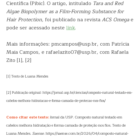
Científica (Pibic). O artigo, intitulado
Tara and Red
Algae Biopolymer as a Film-Forming Substance for
Hair Protection,
foi publicado na revista
ACS Omega
e
pode ser acessado neste
link
.
Mais informações: pmcampos@usp.br, com Patrícia
Maia Campos, e rafaelazito07@usp.br, com Rafaela
Zito [1], [2]
[1] Texto de Luana Mendes
[2] Publicação original: https://jornal.usp.br/ciencias/composto-natural-testado-em-
cabelos-melhora-hidratacao-e-forma-camada-de-protecao-nos-fios/
Como citar este texto:
Jornal da USP. Composto natural testado em
cabelos melhora hidratação e forma camada de proteção nos fios. Texto de
Luana Mendes.
Saense
. https://saense.com.br/2026/04/composto-natural-