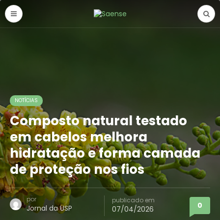
NOTÍCIAS
Composto natural testado
em cabelos melhora
hidratação e forma camada
de proteção nos fios
por
publicado em
0
Jornal da USP
07/04/2026