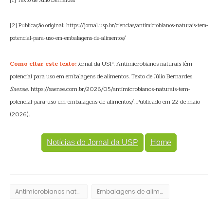
[1] Texto de Júlio Bernardes
[2] Publicação original: https://jornal.usp.br/ciencias/antimicrobianos-naturais-tem-
potencial-para-uso-em-embalagens-de-alimentos/
Como citar este texto:
Jornal da USP. Antimicrobianos naturais têm
potencial para uso em embalagens de alimentos. Texto de Júlio Bernardes.
Saense
. https://saense.com.br/2026/05/antimicrobianos-naturais-tem-
potencial-para-uso-em-embalagens-de-alimentos/. Publicado em 22 de maio
(2026).
Notícias do Jornal da USP
Home
Antimicrobianos naturais
Embalagens de alimentos