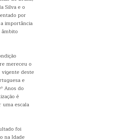
a Silva e o
sentado por
a importância
o âmbito
ondição
pre mereceu o
 vigente deste
ortuguesa e
9º Anos do
ização é
r uma escala
ultado foi
ão na Idade