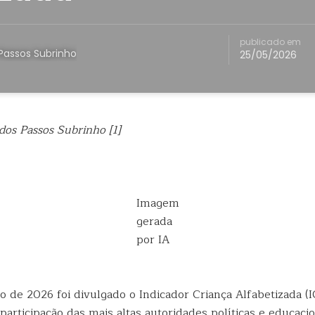
publicado em
Passos Subrinho
25/05/2026
dos Passos Subrinho [1]
Imagem
gerada
por IA
 de 2026 foi divulgado o Indicador Criança Alfabetizada (
 participação das mais altas autoridades políticas e educacio