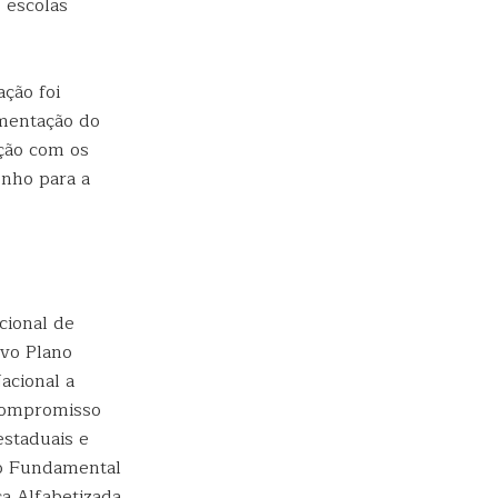
 escolas
ção foi
ementação do
ação com os
enho para a
cional de
ovo Plano
acional a
Compromisso
estaduais e
ino Fundamental
a Alfabetizada