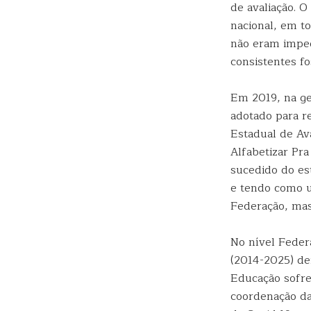
de avaliação. O
nacional, em t
não eram imped
consistentes fo
Em 2019, na ge
adotado para r
Estadual de Av
Alfabetizar Pr
sucedido do es
e tendo como u
Federação, mas
No nível Federa
(2014-2025) de
Educação sofre
coordenação da 