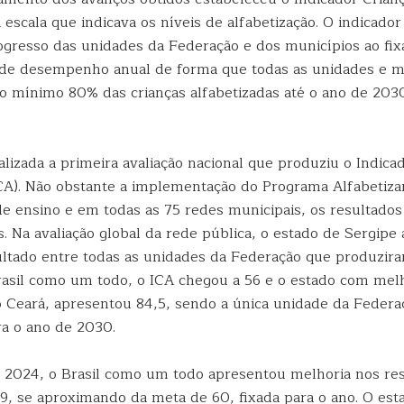
escala que indicava os níveis de alfabetização. O indicador 
ogresso das unidades da Federação e dos municípios ao fix
 de desempenho anual de forma que todas as unidades e m
o mínimo 80% das crianças alfabetizadas até o ano de 2030
lizada a primeira avaliação nacional que produziu o Indica
ICA). Não obstante a implementação do Programa Alfabetiza
de ensino e em todas as 75 redes municipais, os resultado
. Na avaliação global da rede pública, o estado de Sergipe
sultado entre todas as unidades da Federação que produzira
asil como um todo, o ICA chegou a 56 e o estado com mel
Ceará, apresentou 84,5, sendo a única unidade da Federaç
ra o ano de 2030.
e 2024, o Brasil como um todo apresentou melhoria nos re
59, se aproximando da meta de 60, fixada para o ano. O est