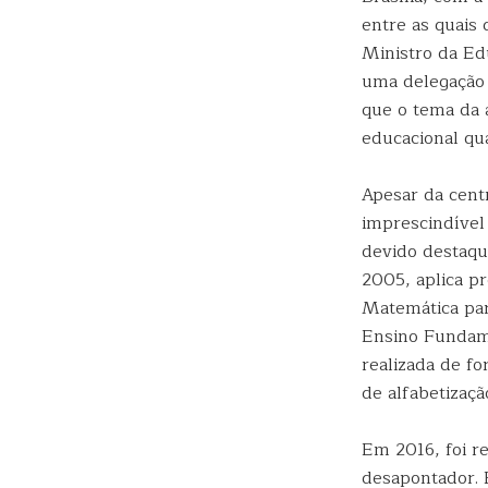
entre as quais 
Ministro da Ed
uma delegação 
que o tema da a
educacional qua
Apesar da cent
imprescindível
devido destaqu
2005, aplica p
Matemática par
Ensino Fundame
realizada de f
de alfabetizaçã
Em 2016, foi re
desapontador. 