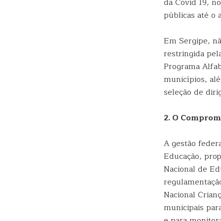
da Covid 19, n
públicas até o 
Em Sergipe, não
restringida pe
Programa Alfab
municípios, al
seleção de diri
2. O Compromi
A gestão feder
Educação, prop
Nacional de Ed
regulamentaçã
Nacional Crianç
municipais para
e para monitor