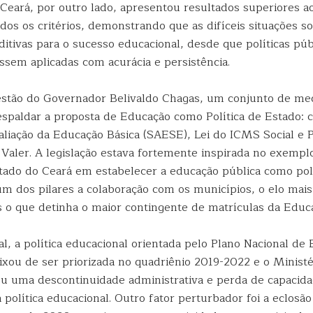
 Ceará, por outro lado, apresentou resultados superiores a
odos os critérios, demonstrando que as difíceis situações 
itivas para o sucesso educacional, desde que políticas púb
ssem aplicadas com acurácia e persistência.
stão do Governador Belivaldo Chagas, um conjunto de medi
espaldar a proposta de Educação como Política de Estado: c
aliação da Educação Básica (SAESE), Lei do ICMS Social e
a Valer. A legislação estava fortemente inspirada no exemp
tado do Ceará em estabelecer a educação pública como pol
m dos pilares a colaboração com os municípios, o elo mais
 o que detinha o maior contingente de matrículas da Educa
l, a política educacional orientada pelo Plano Nacional de
ixou de ser priorizada no quadriênio 2019-2022 e o Ministé
u uma descontinuidade administrativa e perda de capacid
política educacional. Outro fator perturbador foi a eclosã