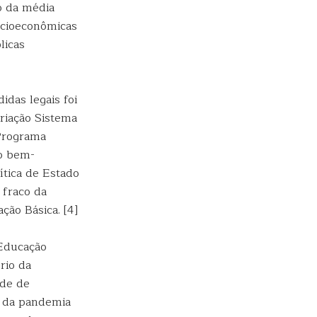
o da média
socioeconômicas
licas
das legais foi
riação Sistema
 Programa
lo bem-
ítica de Estado
 fraco da
ção Básica. [4]
 Educação
rio da
ade de
o da pandemia