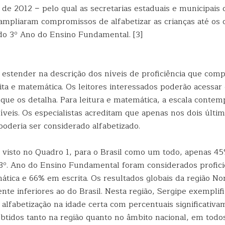
 de 2012 − pelo qual as secretarias estaduais e municipais
ampliaram compromissos de alfabetizar as crianças até os 
 do 3º Ano do Ensino Fundamental. [3]
estender na descrição dos níveis de proficiência que com
rita e matemática. Os leitores interessados poderão acessar 
que os detalha. Para leitura e matemática, a escala contemp
níveis. Os especialistas acreditam que apenas nos dois últim
poderia ser considerado alfabetizado.
visto no Quadro 1, para o Brasil como um todo, apenas 4
3º. Ano do Ensino Fundamental foram considerados profic
mática e 66% em escrita. Os resultados globais da região N
te inferiores ao do Brasil. Nesta região, Sergipe exemplif
 alfabetização na idade certa com percentuais significativ
obtidos tanto na região quanto no âmbito nacional, em todos