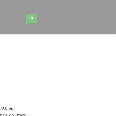
0
ICA), em
nais do Brasil,