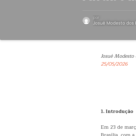
por
Josué Modesto dos 
Josué Modesto 
25/05/2026
1. Introdução
Em 23 de março
Brasília, com a