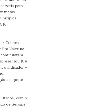
serviria para
ar metas
unicípios
. [6]
dor Criança
r Pra Valer na
s continuaram
 apresentou ICA
m o indicador –
hor
ão a superar a
sultados, com o
ado de Sergipe