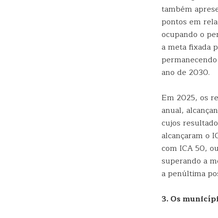
também apresen
pontos em relaç
ocupando o pen
a meta fixada 
permanecendo n
ano de 2030.
Em 2025, os re
anual, alcança
cujos resultad
alcançaram o I
com ICA 50, ou
superando a me
a penúltima po
3. Os municípi