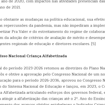
o ano de 2020, com impactos nas atividades presenciais das
ano de 2021.
 obstante as mudanças na política educacional, sua efetiva
las repercussões da pandemia, mas não impediram a impl
etizar Pra Valer e do estreitamento do regime de colabor
ém da adoção de critérios de avaliação de mérito e desemp
gentes regionais de educação e diretores escolares. [5]
sso Nacional Criança Alfabetizada
al do período 2023-2026 retomou as diretrizes do Plano Na
ôs e obtive a aprovação pelo Congresso Nacional de um n
ucação para o período 2026-2036, aprovou no Congresso N
o do Sistema Nacional de Educação e lançou, em 2023, o 
a Alfabetizada articulando esforços dos governos federal, 
 atingir a alfabetização das crianças até o 2º. Ano do Ens
amento dos avanços obtidos estabeleceu o Indicador Crianç