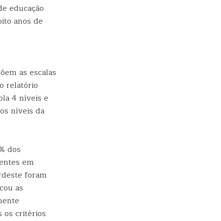
 de educação
oito anos de
põem as escalas
o relatório
la 4 níveis e
os níveis da
5% dos
ientes em
ordeste foram
icou as
amente
 os critérios