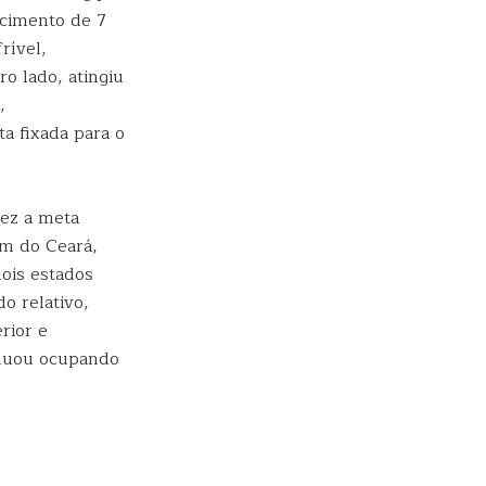
scimento de 7
rível,
o lado, atingiu
,
a fixada para o
vez a meta
ém do Ceará,
dois estados
o relativo,
rior e
inuou ocupando