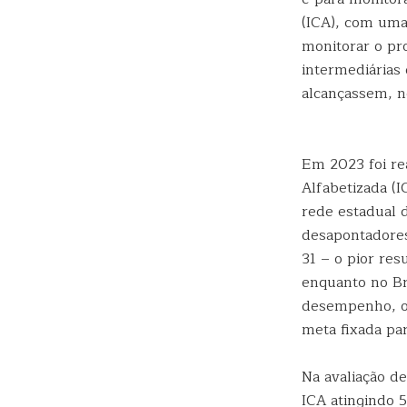
(ICA), com uma 
monitorar o pr
intermediárias
alcançassem, n
Em 2023 foi rea
Alfabetizada (
rede estadual 
desapontadores
31 – o pior re
enquanto no Br
desempenho, o 
meta fixada pa
Na avaliação d
ICA atingindo 