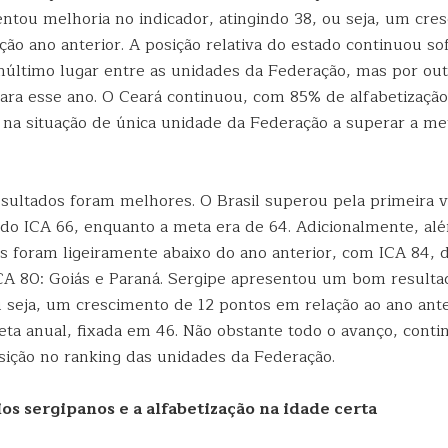
tou melhoria no indicador, atingindo 38, ou seja, um cre
ão ano anterior. A posição relativa do estado continuou sof
último lugar entre as unidades da Federação, mas por outr
para esse ano. O Ceará continuou, com 85% de alfabetização
a situação de única unidade da Federação a superar a met
sultados foram melhores. O Brasil superou pela primeira 
ndo ICA 66, enquanto a meta era de 64. Adicionalmente, al
os foram ligeiramente abaixo do ano anterior, com ICA 84, 
CA 80: Goiás e Paraná. Sergipe apresentou um bom resultad
 seja, um crescimento de 12 pontos em relação ao ano ante
ta anual, fixada em 46. Não obstante todo o avanço, cont
sição no ranking das unidades da Federação.
os sergipanos e a alfabetização na idade certa