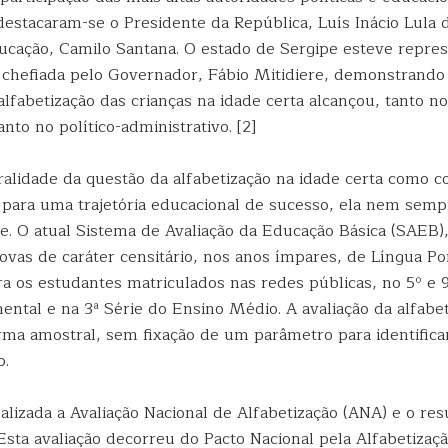
destacaram-se o Presidente da República, Luís Inácio Lula d
ucação, Camilo Santana. O estado de Sergipe esteve repre
chefiada pelo Governador, Fábio Mitidiere, demonstrando 
lfabetização das crianças na idade certa alcançou, tanto n
nto no político-administrativo. [2]
ralidade da questão da alfabetização na idade certa como c
 para uma trajetória educacional de sucesso, ela nem sem
e. O atual Sistema de Avaliação da Educação Básica (SAEB),
rovas de caráter censitário, nos anos ímpares, de Língua P
a os estudantes matriculados nas redes públicas, no 5º e 
ntal e na 3ª Série do Ensino Médio. A avaliação da alfabet
orma amostral, sem fixação de um parâmetro para identifica
o.
alizada a Avaliação Nacional de Alfabetização (ANA) e o res
Esta avaliação decorreu do Pacto Nacional pela Alfabetizaç