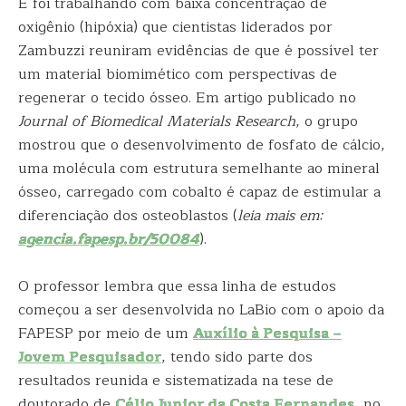
E foi trabalhando com baixa concentração de
oxigênio (hipóxia) que cientistas liderados por
Zambuzzi reuniram evidências de que é possível ter
um material biomimético com perspectivas de
regenerar o tecido ósseo. Em artigo publicado no
Journal of Biomedical Materials Research
, o grupo
mostrou que o desenvolvimento de fosfato de cálcio,
uma molécula com estrutura semelhante ao mineral
ósseo, carregado com cobalto é capaz de estimular a
diferenciação dos osteoblastos (
leia mais em:
agencia.fapesp.br/50084
).
O professor lembra que essa linha de estudos
começou a ser desenvolvida no LaBio com o apoio da
FAPESP por meio de um
Auxílio à Pesquisa –
Jovem Pesquisador
, tendo sido parte dos
resultados reunida e sistematizada na tese de
doutorado de
Célio Junior da Costa Fernandes
, no