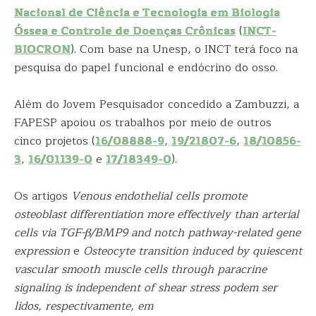
Nacional de Ciência e Tecnologia em Biologia
Óssea e Controle de Doenças Crônicas
(
INCT-
BIOCRON
). Com base na Unesp, o INCT terá foco na
pesquisa do papel funcional e endócrino do osso.
Além do Jovem Pesquisador concedido a Zambuzzi, a
FAPESP apoiou os trabalhos por meio de outros
cinco projetos (
16/08888-9
,
19/21807-6
,
18/10856-
3
,
16/01139-0
e
17/18349-0
).
Os artigos
Venous endothelial cells promote
osteoblast differentiation more effectively than arterial
cells via TGF-β/BMP9 and notch pathway-related gene
expression
e
Osteocyte transition induced by quiescent
vascular smooth muscle cells through paracrine
signaling is independent of shear stress
podem ser
lidos, respectivamente, em