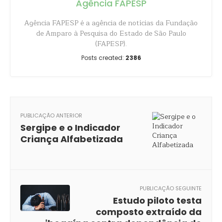
Agência FAPESP
Agência FAPESP é a agência de notícias da Fundação
de Amparo à Pesquisa do Estado de São Paulo
(FAPESP).
Posts created:
2386
PUBLICAÇÃO ANTERIOR
Sergipe e o Indicador
Criança Alfabetizada
PUBLICAÇÃO SEGUINTE
Estudo piloto testa
composto extraído da