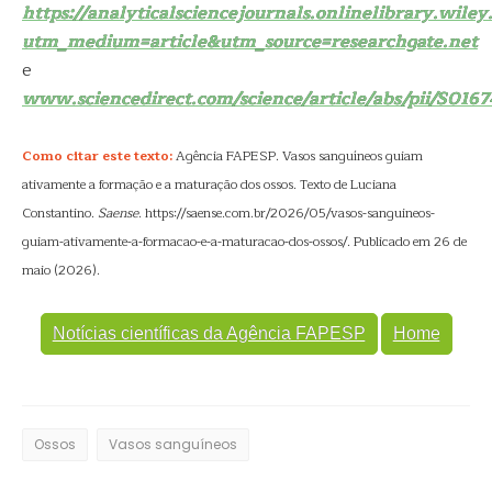
https://analyticalsciencejournals.onlinelibrary.wile
utm_medium=article&utm_source=researchgate.net
e
www.sciencedirect.com/science/article/abs/pii/S01
Como citar este texto:
Agência FAPESP. Vasos sanguíneos guiam
ativamente a formação e a maturação dos ossos. Texto de Luciana
Constantino.
Saense
. https://saense.com.br/2026/05/vasos-sanguineos-
guiam-ativamente-a-formacao-e-a-maturacao-dos-ossos/. Publicado em 26 de
maio (2026).
Notícias científicas da Agência FAPESP
Home
Ossos
Vasos sanguíneos