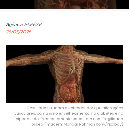
Agência FAPESP
26/05/2026
Resultados ajudam a entender por que alterações
vasculares, comuns no envelhecimento, no diabetes e na
hipertensão, frequentemente coexistem com fragilidade
óssea (imagem: Monoar Rahman Rony/Pixabay)