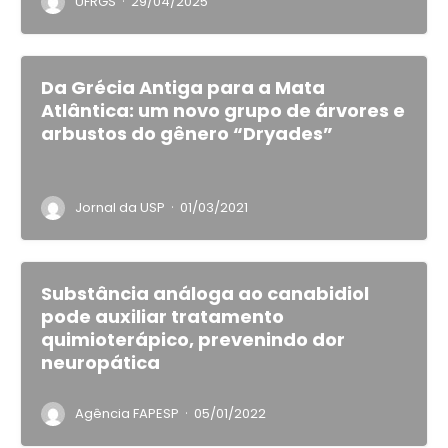
·
UFRGS
29/04/2025
Da Grécia Antiga para a Mata
Atlântica: um novo grupo de árvores e
arbustos do gênero “Dryades”
·
Jornal da USP
01/03/2021
Substância análoga ao canabidiol
pode auxiliar tratamento
quimioterápico, prevenindo dor
neuropática
·
Agência FAPESP
05/01/2022