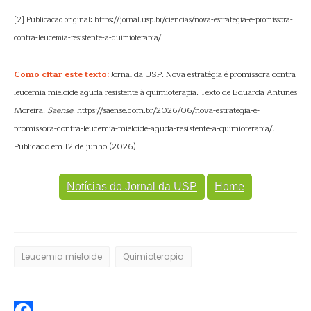
[2] Publicação original: https://jornal.usp.br/ciencias/nova-estrategia-e-promissora-
contra-leucemia-resistente-a-quimioterapia/
Como citar este texto:
Jornal da USP. Nova estratégia é promissora contra
leucemia mieloide aguda resistente à quimioterapia. Texto de Eduarda Antunes
Moreira.
Saense
. https://saense.com.br/2026/06/nova-estrategia-e-
promissora-contra-leucemia-mieloide-aguda-resistente-a-quimioterapia/.
Publicado em 12 de junho (2026).
Notícias do Jornal da USP
Home
Leucemia mieloide
Quimioterapia