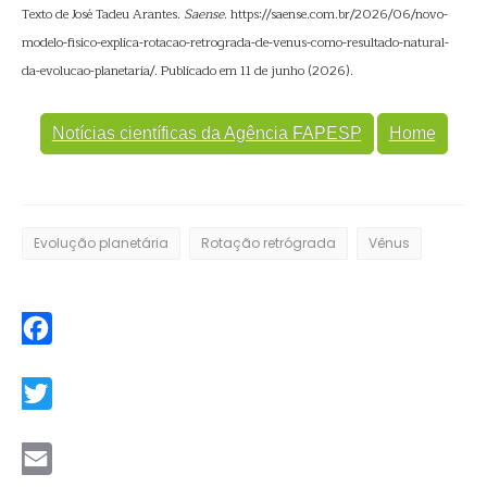
Texto de José Tadeu Arantes.
Saense
. https://saense.com.br/2026/06/novo-
modelo-fisico-explica-rotacao-retrograda-de-venus-como-resultado-natural-
da-evolucao-planetaria/. Publicado em 11 de junho (2026).
Notícias científicas da Agência FAPESP
Home
Evolução planetária
Rotação retrógrada
Vênus
Facebook
Twitter