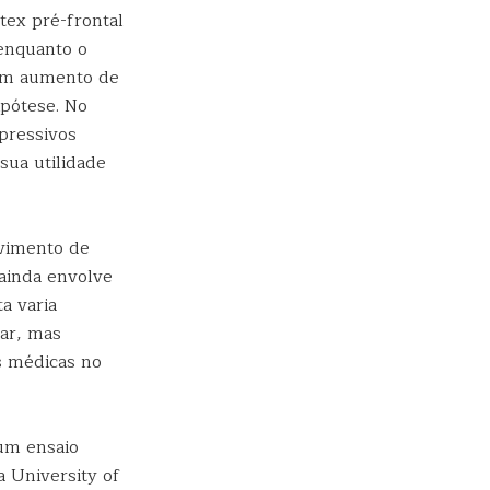
tex pré-frontal
enquanto o
 um aumento de
ipótese. No
epressivos
sua utilidade
lvimento de
ainda envolve
a varia
ar, mas
s médicas no
um ensaio
a University of