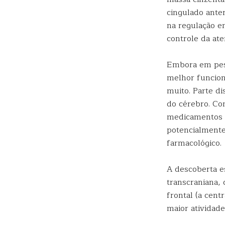
cingulado ante
na regulação em
controle da at
Embora em pes
melhor funcion
muito. Parte di
do cérebro. Co
medicamentos n
potencialmente
farmacológico.
A descoberta e
transcraniana,
frontal (a cen
maior atividade