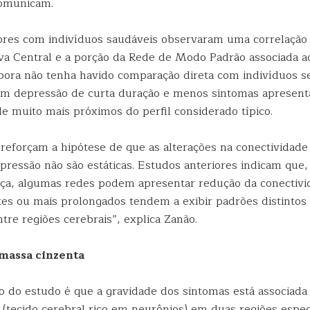
comunicam.
ores com indivíduos saudáveis observaram uma correlação 
va Central e a porção da Rede de Modo Padrão associada a
ora não tenha havido comparação direta com indivíduos s
om depressão de curta duração e menos sintomas apresen
e muito mais próximos do perfil considerado típico.
 reforçam a hipótese de que as alterações na conectividade
epressão não são estáticas. Estudos anteriores indicam que
ença, algumas redes podem apresentar redução da conectiv
tes ou mais prolongados tendem a exibir padrões distintos
re regiões cerebrais”, explica Zanão.
massa cinzenta
o do estudo é que a gravidade dos sintomas está associad
(tecido cerebral rico em neurônios) em duas regiões especí