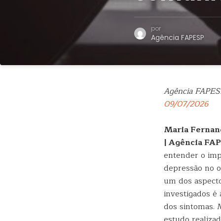
por
Agência FAPESP
Agência FAPES
09/07/2026
Maria Fernan
| Agência FA
entender o imp
depressão no 
um dos aspect
investigados é 
dos sintomas.
estudo realiza