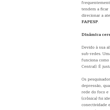
frequentemente
tendem a ficar
direcionar a a
FAPESP
.
Dinâmica cer
Devido à sua a
sub-redes. Uma
funciona como 
Central). É jus
Os pesquisador
depressão, qua
rede do foco e
(crônica) foi i
conectividade 