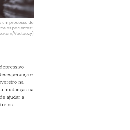
ve um processo de
ntre os pacientes”,
wsakorn/Vecteezy)
 depressivo
 desesperança e
vereiro na
a a mudanças na
de ajudar a
tre os