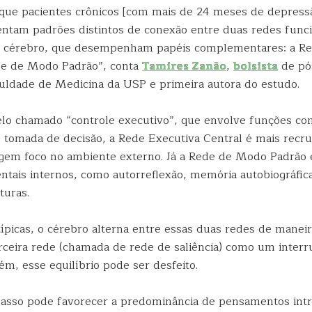
 que pacientes crônicos [com mais de 24 meses de depress
entam padrões distintos de conexão entre duas redes funci
o cérebro, que desempenham papéis complementares: a Re
de de Modo Padrão”, conta
Tamires Zanão
,
bolsista
de pó
ldade de Medicina da USP e primeira autora do estudo.
lo chamado “controle executivo”, que envolve funções co
 tomada de decisão, a Rede Executiva Central é mais recr
igem foco no ambiente externo. Já a Rede de Modo Padrão 
ntais internos, como autorreflexão, memória autobiográfic
turas.
ípicas, o cérebro alterna entre essas duas redes de manei
ceira rede (chamada de rede de saliência) como um interr
m, esse equilíbrio pode ser desfeito.
sso pode favorecer a predominância de pensamentos intr