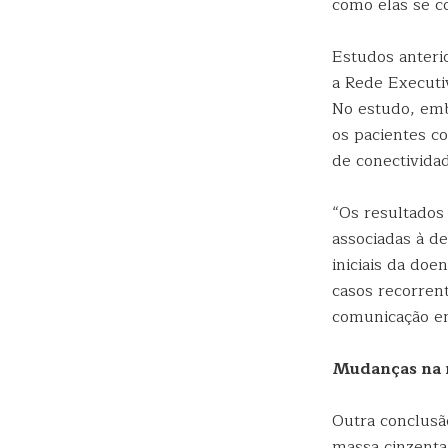
como elas se 
Estudos anteri
a Rede Executi
No estudo, emb
os pacientes c
de conectividad
“Os resultados
associadas à d
iniciais da do
casos recorren
comunicação ent
Mudanças na 
Outra conclusã
massa cinzenta 