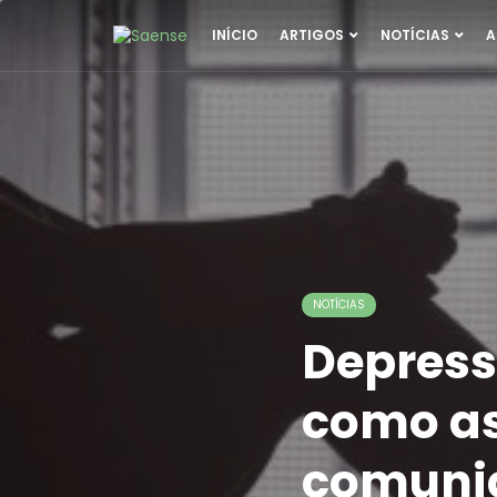
INÍCIO
ARTIGOS
NOTÍCIAS
A
NOTÍCIAS
Depress
como as
comun