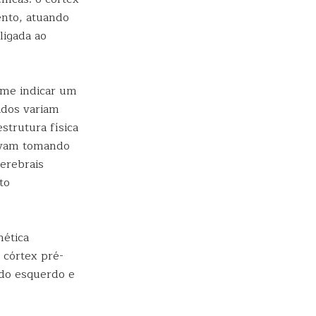
ento, atuando
ligada ao
me indicar um
ados variam
strutura física
tavam tomando
erebrais
to
nética
 córtex pré-
ado esquerdo e