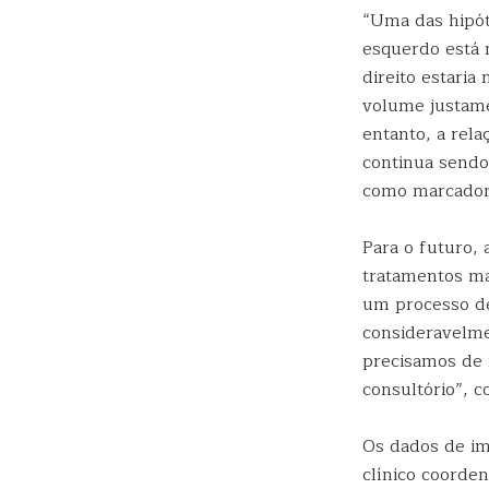
“Uma das hipót
esquerdo está 
direito estari
volume justame
entanto, a rela
continua sendo 
como marcador 
Para o futuro,
tratamentos ma
um processo de 
consideravelme
precisamos de 
consultório”, c
Os dados de im
clínico coorde