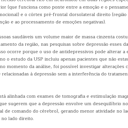
rior (que funciona como ponte entre a emoção e o pensam
ocional) e o córtex pré-frontal dorsolateral direito (região 
enção e ao processamento de emoções negativas).
soas saudáveis um volume maior de massa cinzenta costu
amento da região, nas pesquisas sobre depressão esses d
sso ocorre porque o uso de antidepressivos pode alterar a e
mo o estudo da USP incluiu apenas pacientes que não es
o momento da análise, foi possível investigar alterações c
 relacionadas à depressão sem a interferência do tratamen
stá alinhada com exames de tomografia e estimulação mag
 que sugerem que a depressão envolve um desequilíbrio no
tral de comando do cérebro), gerando menor atividade no l
 no lado direito.