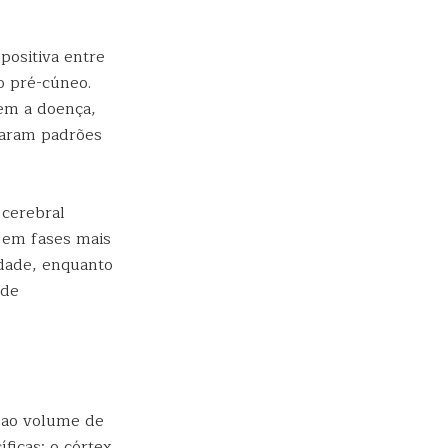
positiva entre
o pré-cúneo.
em a doença,
taram padrões
 cerebral
, em fases mais
idade, enquanto
 de
a ao volume de
ficas: o córtex