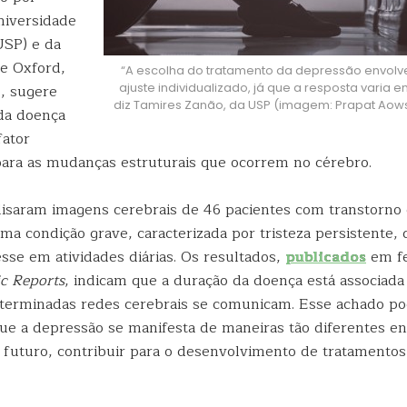
niversidade
USP) e da
e Oxford,
“A escolha do tratamento da depressão envol
ajuste individualizado, já que a resposta varia e
, sugere
diz Tamires Zanão, da USP (imagem: Prapat Ao
da doença
ator
ara as mudanças estruturais que ocorrem no cérebro.
lisaram imagens cerebrais de 46 pacientes com transtorno
ma condição grave, caracterizada por tristeza persistente,
sse em atividades diárias. Os resultados,
publicados
em fe
ic Reports
, indicam que a duração da doença está associad
erminadas redes cerebrais se comunicam. Esse achado po
ue a depressão se manifesta de maneiras tão diferentes en
o futuro, contribuir para o desenvolvimento de tratamentos