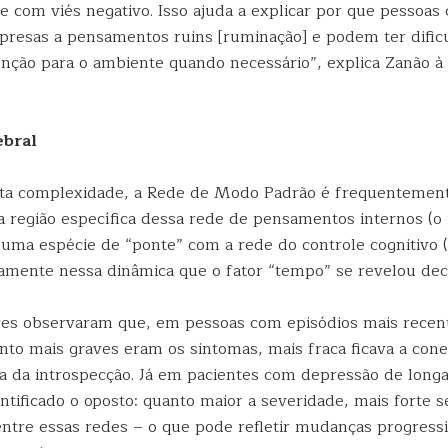
 com viés negativo. Isso ajuda a explicar por que pessoa
 presas a pensamentos ruins [ruminação] e podem ter difi
tenção para o ambiente quando necessário”, explica Zanão à
ebral
lta complexidade, a Rede de Modo Padrão é frequentement
 região específica dessa rede de pensamentos internos (o
uma espécie de “ponte” com a rede do controle cognitivo (
tamente nessa dinâmica que o fator “tempo” se revelou deci
es observaram que, em pessoas com episódios mais recen
nto mais graves eram os sintomas, mais fraca ficava a cone
 a da introspecção. Já em pacientes com depressão de long
dentificado o oposto: quanto maior a severidade, mais forte s
entre essas redes – o que pode refletir mudanças progress