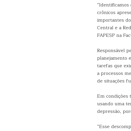
“Identificamos
crônicos apres
importantes d
Central e a Re
FAPESP na Facu
Responsável pe
planejamento e
tarefas que ex
a processos me
de situações fu
Em condições t
usando uma ter
depressão, poré
“Esse descompa