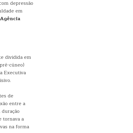
s com depressão
culdade em
Agência
e dividida em
 pré-cúneo)
a Executiva
sivo.
tes de
xão entre a
a duração
e tornava a
ivas na forma