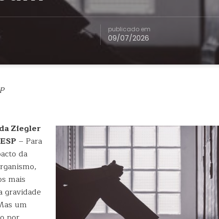
publicado em
09/07/2026
P
da Ziegler
PESP
– Para
acto da
organismo,
os mais
a gravidade
 Mas um
do por