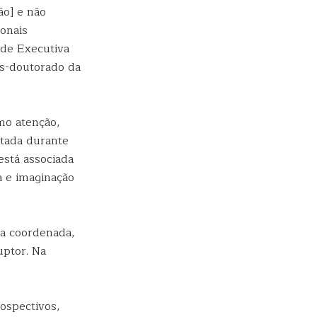
ão] e não
onais
de Executiva
s-doutorado da
mo atenção,
utada durante
está associada
a e imaginação
ra coordenada,
uptor. Na
ospectivos,