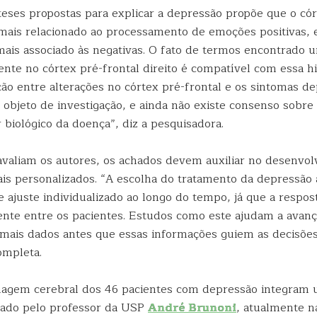
eses propostas para explicar a depressão propõe que o cór
mais relacionado ao processamento de emoções positivas, 
a mais associado às negativas. O fato de termos encontrado
nte no córtex pré-frontal direito é compatível com essa h
ção entre alterações no córtex pré-frontal e os sintomas d
objeto de investigação, e ainda não existe consenso sobre 
biológico da doença”, diz a pesquisadora.
 avaliam os autores, os achados devem auxiliar no desenvo
is personalizados. “A escolha do tratamento da depressão 
ajuste individualizado ao longo do tempo, já que a respost
nte entre os pacientes. Estudos como este ajudam a avanç
mais dados antes que essas informações guiem as decisõe
ompleta.
agem cerebral dos 46 pacientes com depressão integram 
nado pelo professor da USP
André Brunoni
, atualmente n