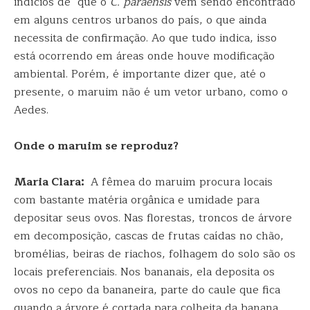
indícios de que o
C. paraensis
vem sendo encontrado
em alguns centros urbanos do país, o que ainda
necessita de confirmação. Ao que tudo indica, isso
está ocorrendo em áreas onde houve modificação
ambiental. Porém, é importante dizer que, até o
presente, o maruim não é um vetor urbano, como o
Aedes.
Onde o maruim se reproduz?
Maria Clara:
A fêmea do maruim procura locais
com bastante matéria orgânica e umidade para
depositar seus ovos. Nas florestas, troncos de árvore
em decomposição, cascas de frutas caídas no chão,
bromélias, beiras de riachos, folhagem do solo são os
locais preferenciais. Nos bananais, ela deposita os
ovos no cepo da bananeira, parte do caule que fica
quando a árvore é cortada para colheita da banana.