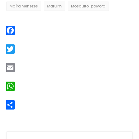
Maíra Menezes
Maruim
Mosquito-pólvora
Facebook
Twitter
Email
WhatsApp
Share