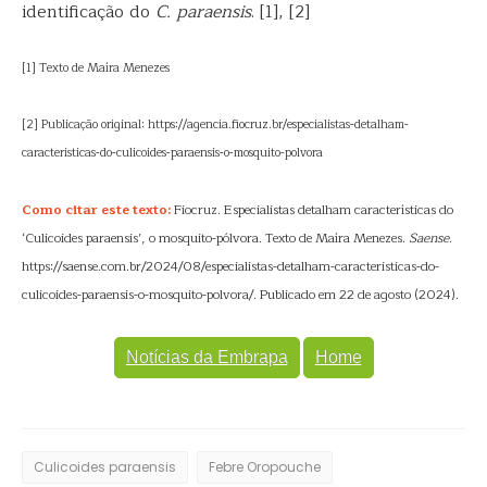
identificação do
C. paraensis
. [1], [2]
[1] Texto de Maíra Menezes
[2] Publicação original: https://agencia.fiocruz.br/especialistas-detalham-
caracteristicas-do-culicoides-paraensis-o-mosquito-polvora
Como citar este texto:
Fiocruz. Especialistas detalham características do
‘Culicoides paraensis’, o mosquito-pólvora. Texto de Maíra Menezes.
Saense
.
https://saense.com.br/2024/08/especialistas-detalham-caracteristicas-do-
culicoides-paraensis-o-mosquito-polvora/. Publicado em 22 de agosto (2024).
Notícias da Embrapa
Home
Culicoides paraensis
Febre Oropouche