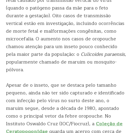
fetal causado por transmissão vertical do vírus
(quando o patógeno passa da mãe para o feto
durante a gestação). Oito casos de transmissão
vertical estão em investigação, incluindo ocorrências
de morte fetal e malformações congênitas, como
microcefalia. O aumento nos casos de oropouche
chamou atenção para um inseto pouco conhecido
pela maior parte da população: o
Culicoides paraensis
,
popularmente chamado de maruim ou mosquito-
pólvora.
Apesar de o inseto, que se destaca pelo tamanho
pequeno, ainda não ter sido capturado e identificado
com infecção pelo vírus no surto deste ano, o
maruim segue, desde a década de 1980, apontado
como o principal vetor da febre oropouche. No
Instituto Oswaldo Cruz (IOC/Fiocruz), a
Coleção de
Ceratopogonidae
guarda um acervo com cerca de