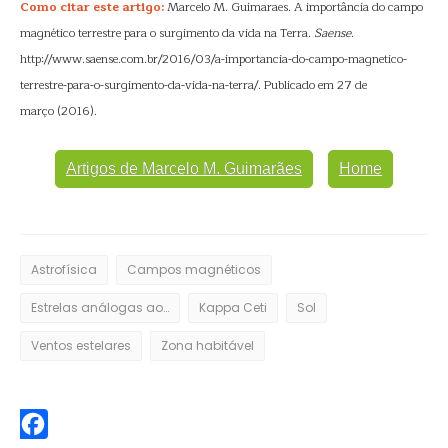
Como citar este artigo:
Marcelo M. Guimaraes. A importância do campo
magnético terrestre para o surgimento da vida na Terra.
Saense
.
http://www.saense.com.br/2016/03/a-importancia-do-campo-magnetico-
terrestre-para-o-surgimento-da-vida-na-terra/. Publicado em 27 de
março (2016).
Artigos de Marcelo M. Guimarães
Home
Astrofísica
Campos magnéticos
Estrelas análogas ao Sol
Kappa Ceti
Sol
Ventos estelares
Zona habitável