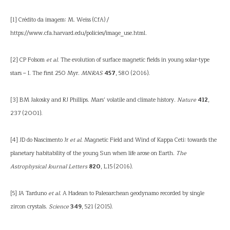
[1] Crédito da imagem: M. Weiss (CfA) /
https://www.cfa.harvard.edu/policies/image_use.html.
[2] CP Folsom
et al
. The evolution of surface magnetic fields in young solar-type
stars – I. The first 250 Myr.
MNRAS
457
, 580 (2016).
[3] BM Jakosky and RJ Phillips. Mars’ volatile and climate history.
Nature
412
,
237 (2001).
[4] JD do Nascimento Jr
et al
. Magnetic Field and Wind of Kappa Ceti: towards the
planetary habitability of the young Sun when life arose on Earth.
The
Astrophysical Journal Letters
820
, L15 (2016).
[5] JA Tarduno
et al
. A Hadean to Paleoarchean geodynamo recorded by single
zircon crystals.
Science
349
, 521 (2015).