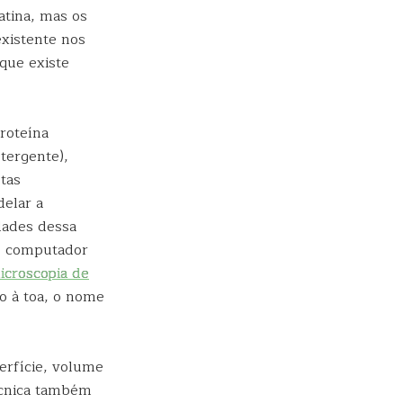
atina, mas os
existente nos
que existe
roteína
tergente),
tas
elar a
dades dessa
de computador
icroscopia de
 à toa, o nome
erfície, volume
cnica também