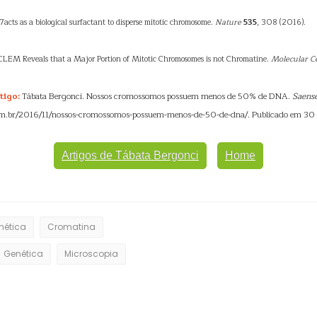
67acts as a biological surfactant to disperse mitotic chromosome.
Nature
535
, 308 (2016).
CLEM Reveals that a Major Portion of Mitotic Chromosomes is not Chromatine.
Molecular C
tigo:
Tábata Bergonci. Nossos cromossomos possuem menos de 50% de DNA.
Saens
om.br/2016/11/nossos-cromossomos-possuem-menos-de-50-de-dna/. Publicado em 30
Artigos de Tábata Bergonci
Home
nética
Cromatina
Genética
Microscopia