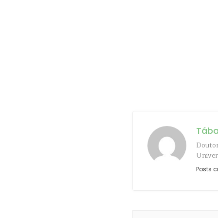
Tába
Doutor
Univer
Posts c