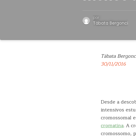
por
Tábata Bergonci
Tábata Bergonc
30/11/2016
Desde a desco
intensivos est
cromossomal es
cromatina
. A 
cromossomo, pr