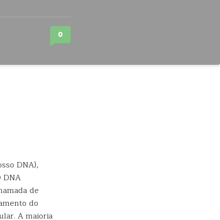
0
osso DNA),
 O DNA
chamada de
tamento do
lar. A maioria