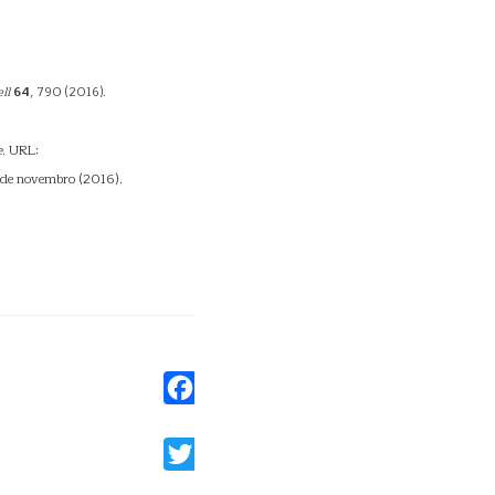
ell
64
, 790 (2016).
e
. URL:
 de novembro (2016).
Facebook
Twitter