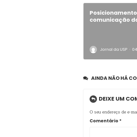
Posicionamento 
comunicação da
·
Jornal da USP
04
AINDA NÃO HÁ C
DEIXE UM CO
O seu endereço de e-mai
Comentário
*