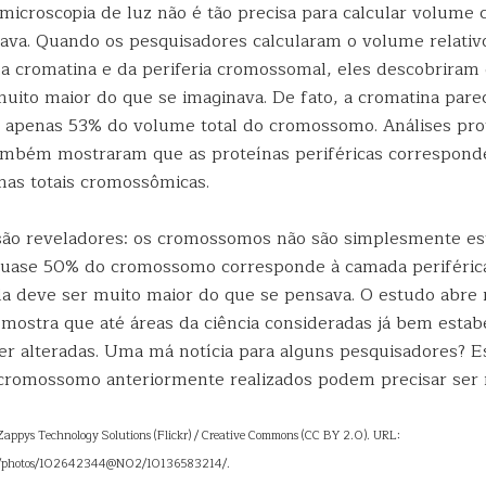
microscopia de luz não é tão precisa para calcular volume
ava. Quando os pesquisadores calcularam o volume relativ
 cromatina e da periferia cromossomal, eles descobriram
muito maior do que se imaginava. De fato, a cromatina pare
 apenas 53% do volume total do cromossomo. Análises pr
também mostraram que as proteínas periféricas correspon
nas totais cromossômicas.
são reveladores: os cromossomos não são simplesmente es
quase 50% do cromossomo corresponde à camada periférica
la deve ser muito maior do que se pensava. O estudo abre 
 mostra que até áreas da ciência consideradas já bem estab
r alteradas. Uma má notícia para alguns pesquisadores? Es
 cromossomo anteriormente realizados podem precisar ser r
 Zappys Technology Solutions (Flickr) / Creative Commons (CC BY 2.0). URL:
om/photos/102642344@N02/10136583214/.