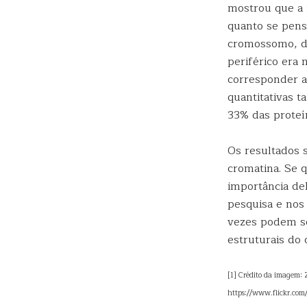
mostrou que a 
quanto se pens
cromossomo, da
periférico era 
corresponder a
quantitativas 
33% das proteí
Os resultados 
cromatina. Se 
importância de
pesquisa e nos
vezes podem se
estruturais do
[1] Crédito da imagem:
https://www.flickr.c