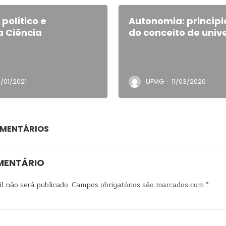
político e
Autonomia: princípi
 Ciência
do conceito de univ
·
/01/2021
UFMG
11/03/2020
OMENTÁRIOS
MENTÁRIO
l não será publicado.
Campos obrigatórios são marcados com
*