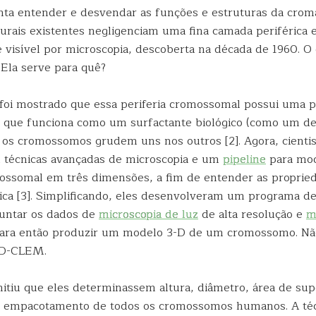
nta entender e desvendar as funções e estruturas da crom
urais existentes negligenciam uma fina camada periférica 
visível por microscopia, descoberta na década de 1960. O 
Ela serve para quê?
oi mostrado que essa periferia cromossomal possui uma p
 que funciona como um surfactante biológico (como um de
os cromossomos grudem uns nos outros [2]. Agora, cientis
 técnicas avançadas de microscopia e um
pipeline
para mod
ossomal em três dimensões, a fim de entender as proprie
ica [3]. Simplificando, eles desenvolveram um programa 
untar os dados de
microscopia de luz
de alta resolução e
m
ara então produzir um modelo 3-D de um cromossomo. Não
3D-CLEM.
iu que eles determinassem altura, diâmetro, área de sup
e empacotamento de todos os cromossomos humanos. A té