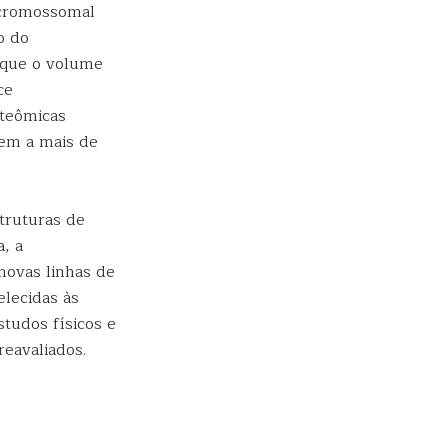
 cromossomal
o do
 que o volume
ce
oteômicas
dem a mais de
truturas de
, a
novas linhas de
elecidas às
tudos físicos e
eavaliados.