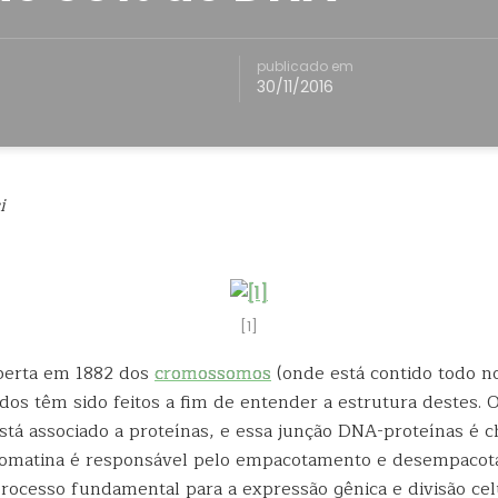
publicado em
30/11/2016
i
[1]
berta em 1882 dos
cromossomos
(onde está contido todo n
udos têm sido feitos a fim de entender a estrutura destes.
tá associado a proteínas, e essa junção DNA-proteínas é 
cromatina é responsável pelo empacotamento e desempaco
ocesso fundamental para a expressão gênica e divisão celu