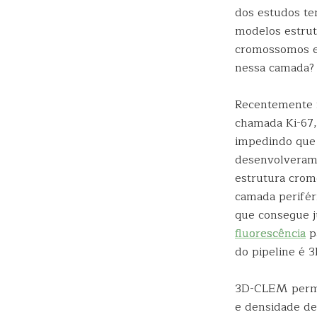
dos estudos te
modelos estrut
cromossomos e 
nessa camada? 
Recentemente f
chamada Ki-67,
impedindo que 
desenvolveram
estrutura crom
camada perifér
que consegue j
fluorescência
p
do pipeline é 
3D-CLEM permit
e densidade d