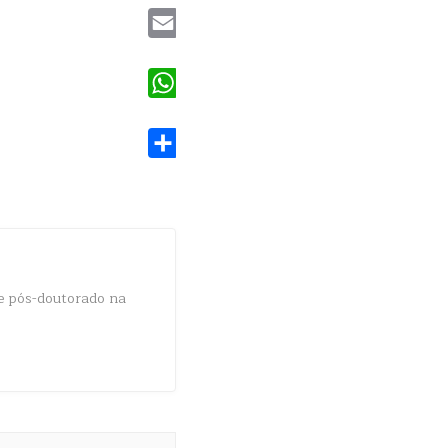
Email
WhatsApp
Share
e pós-doutorado na