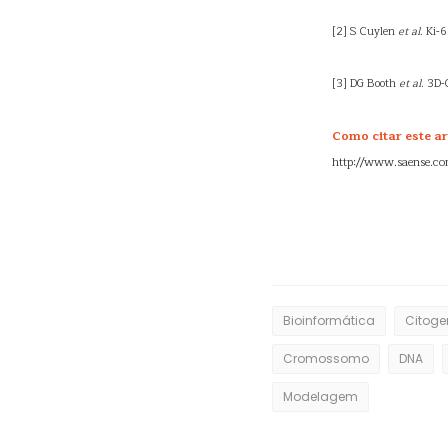
[2] S Cuylen
et al
. Ki-
[3] DG Booth
et al
. 3D-
Como citar este ar
http://www.saense.c
Bioinformática
Citoge
Cromossomo
DNA
Modelagem