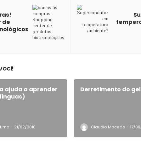
ras!
Su
r de
tempera
nológicos
 VOCÊ
a ajuda a aprender
Derretimento do gel
 línguas)
·
·
Lima
21/02/2018
Claudio Macedo
17/09