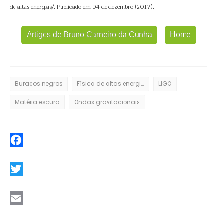
de-altas-energias/. Publicado em 04 de dezembro (2017).
Artigos de Bruno Carneiro da Cunha
Home
Buracos negros
Física de altas energias
LIGO
Matéria escura
Ondas gravitacionais
Facebook
Twitter
Email