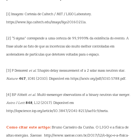
[1] Imagem: Cortesia de Caltech / MIT / LIGO Laboratory.
https://www.ligo.caltech.edu/image/ligo20160211a.
[2] “5 sigma” corresponde a uma certeza de 99,9999% da existência do evento. A
frase alude ao fato de que as incertezas são muito melhor controladas em
aceleradores de partículas que detetores voltados para o espaço.
[3] P Demorest
et al
. Shapiro delay measurement of a 2 solar mass neutron star.
Nature
467
, 1081 (2010). Disponível em https://arxiv.org/pdf/1010.5788.pdf.
[4] BP Abbott
et al
. Multi-messenger observations of a binary neutron star merger.
Astro J Lett
848
, L12 (2017). Disponível em
http://iopscience.iop.org/article/10.3847/2041-8213/aa91c9/meta.
Como citar este artigo:
Bruno Carneiro da Cunha. O LIGO e a física de
altas energias.
Saense
. http://www.saense.com.br/2017/12/o-ligo-e-a-fisica-