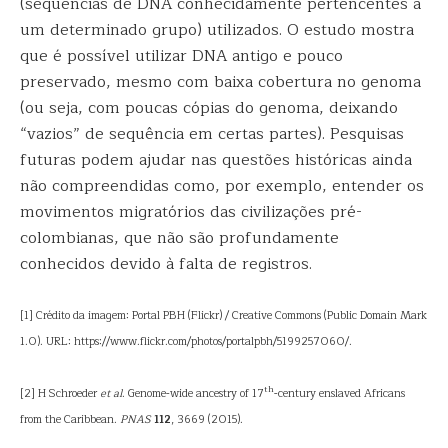
(sequências de DNA conhecidamente pertencentes a
um determinado grupo) utilizados. O estudo mostra
que é possível utilizar DNA antigo e pouco
preservado, mesmo com baixa cobertura no genoma
(ou seja, com poucas cópias do genoma, deixando
“vazios” de sequência em certas partes). Pesquisas
futuras podem ajudar nas questões históricas ainda
não compreendidas como, por exemplo, entender os
movimentos migratórios das civilizações pré-
colombianas, que não são profundamente
conhecidos devido à falta de registros.
[1] Crédito da imagem: Portal PBH (Flickr) / Creative Commons (Public Domain Mark
1.0). URL: https://www.flickr.com/photos/portalpbh/5199257060/.
th
[2] H Schroeder
et al
. Genome-wide ancestry of 17
-century enslaved Africans
from the Caribbean.
PNAS
112
, 3669 (2015).