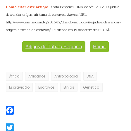
Como citar este artigo:
Tábata Bergonci. DNA do século XVII ajuda a
desvendar origem africana de escravos.
Saense
. URL:
http://www.saense.com.br/2016/12/dna-do-seculo-xvii-ajuda-a-desvendar-
origem-africana-de-escravos/. Publicado em 15 de dezembro (2016).
Artigos de Tábata Bergonci
Home
África
Africanos
Antropologia
DNA
Escravidão
Escravos
Etnias
Genética
Facebook