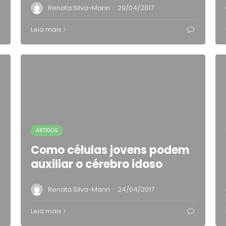
·
Renata Silva-Mann
29/04/2017
2
Leia mais
ARTIGOS
Como células jovens podem
auxiliar o cérebro idoso
·
Renata Silva-Mann
24/04/2017
4
Leia mais