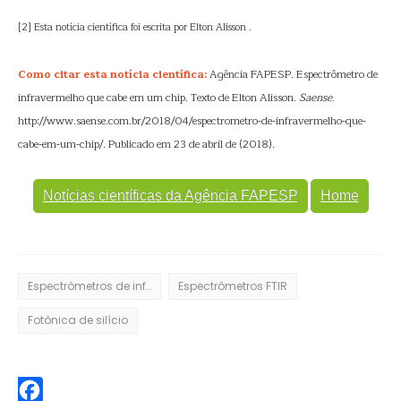
[2] Esta notícia científica foi escrita por Elton Alisson .
Como citar esta notícia científica:
Agência FAPESP. Espectrômetro de
infravermelho que cabe em um chip. Texto de Elton Alisson.
Saense
.
http://www.saense.com.br/2018/04/espectrometro-de-infravermelho-que-
cabe-em-um-chip/. Publicado em 23 de abril de (2018).
Notícias científicas da Agência FAPESP
Home
Espectrômetros de infravermelho
Espectrômetros FTIR
Fotônica de silício