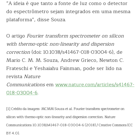
“A ideia é que tanto a fonte de luz como o detector
do espectrômetro sejam integrados em uma mesma
plataforma”, disse Souza.
O artigo
Fourier transform spectrometer on silicon
with thermo-optic non-linearity and dispersion
correction
(doi: 10.1038/s41467-018-03004-6), de
Mario C. M. M. Souza, Andrew Grieco, Newton C.
Frateschi e Yeshaiahu Fainman, pode ser lido na
revista
Nature
Communications
em
www.nature.com/articles/s41467-
018-03004-6
.
[1] Crédito da imagem: MCMM Souza et al. Fourier transform spectrometer on
silicon with thermo-optic non-linearity and dispersion correction. Nature
Communications 10.1038/s41467-018-03004-6 (2018) / Creative Commons (CC
BY 4.0).