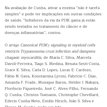
Na avaliação de Cunha, ativar a enzima “não é tarefa
simples” e pode ter implicações em outras condições
de saúde. “Inibidores da via da PI3K gama já estão
sendo testados no tratamento do câncer e de
doenças inflamatórias”, contou.
O artigo
Canonical PI3Kγ signaling in myeloid cells
restricts Trypanosoma cruzi infection and dampens
chagasic myocarditis
, de Maria C. Silva, Marcela
Davoli-Ferreira, Tiago S. Medina, Renata Sesti-Costa,
Grace K. Silva, Carla D. Lopes, Lucas E. Cardozo,
Fábio N. Gava, Konstantina Lyroni, Fabrício C. Dias,
Amanda F. Frade, Monique Baron, Helder I. Nakaya,
Florêncio Figueiredo, José C. Alves-Filho, Fernando
Q. Cunha, Christos Tsatsanis, Christophe Chevillard,
Edecio Cunha-Neto, Emilio Hirsch, João S. Silva e