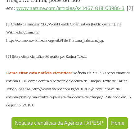
Thiago M. Cunha, pode ser lido
em:
www.nature.com/articles/s41467-018-03986-3
. [2]
[1] Crédito da imagem: CDC/World Health Organization [Public domain], via
Wikimedia Commons.
https://commons.wikimedia.org/wiki/File:Triatoma_infestans.jpg.
[2] Esta notícia científica foi escrita por Karina Toledo.
Como citar esta notícia científica:
Agência FAPESP. O papel-chave da
enzima PI3K gama contra o parasita da doença de Chagas. Texto de Karina
Toledo.
Saense
. http://www.saense.com.br/2018/06/o-papel-chave-da-
enzima-pi3k-gama-contra-o-parasita-da-doenca-de-chagas/. Publicado em 15
de junho (2018).
Notícias científicas da Agência FAPESP
Home