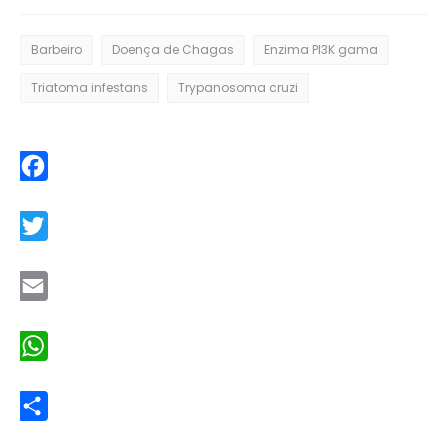
Barbeiro
Doença de Chagas
Enzima PI3K gama
Triatoma infestans
Trypanosoma cruzi
Facebook
Twitter
Email
WhatsApp
Share