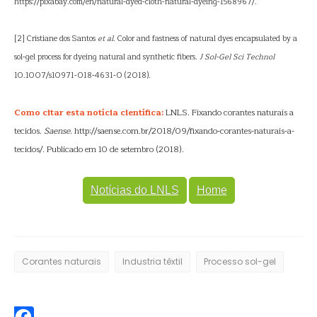
https://pixabay.com/en/natural-dyed-cloth-natural-dyeing-1568967/.
[2] Cristiane dos Santos
et al
. Color and fastness of natural dyes encapsulated by a
sol-gel process for dyeing natural and synthetic fibers.
J Sol-Gel Sci Technol
10.1007/s10971-018-4631-0 (2018).
Como citar esta notícia científica:
LNLS. Fixando corantes naturais a
tecidos.
Saense
. http://saense.com.br/2018/09/fixando-corantes-naturais-a-
tecidos/. Publicado em 10 de setembro (2018).
Notícias do LNLS
Home
Corantes naturais
Industria têxtil
Processo sol-gel