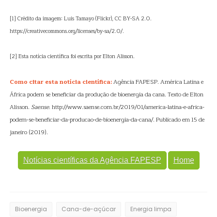
[1] Crédito da imagem: Luis Tamayo (Flickr), CC BY-SA 2.0.
https://creativecommons.org/licenses/by-sa/2.0/.
[2] Esta notícia científica foi escrita por Elton Alisson.
Como citar esta notícia científica:
Agência FAPESP. América Latina e
África podem se beneficiar da produção de bioenergia da cana. Texto de Elton
Alisson.
Saense
. http://www.saense.com.br/2019/01/america-latina-e-africa-
podem-se-beneficiar-da-producao-de-bioenergia-da-cana/. Publicado em 15 de
janeiro (2019).
Notícias científicas da Agência FAPESP
Home
Bioenergia
Cana-de-açúcar
Energia limpa