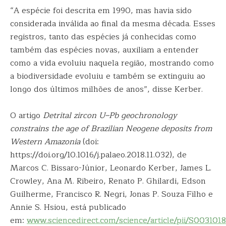
“A espécie foi descrita em 1990, mas havia sido
considerada inválida ao final da mesma década. Esses
registros, tanto das espécies já conhecidas como
também das espécies novas, auxiliam a entender
como a vida evoluiu naquela região, mostrando como
a biodiversidade evoluiu e também se extinguiu ao
longo dos últimos milhões de anos”, disse Kerber.
O artigo
Detrital zircon U–Pb geochronology
constrains the age of Brazilian Neogene deposits from
Western Amazonia
(doi:
https://doi.org/10.1016/j.palaeo.2018.11.032), de
Marcos C. Bissaro-Júnior, Leonardo Kerber, James L.
Crowley, Ana M. Ribeiro, Renato P. Ghilardi, Edson
Guilherme, Francisco R. Negri, Jonas P. Souza Filho e
Annie S. Hsiou, está publicado
em:
www.sciencedirect.com/science/article/pii/S00310