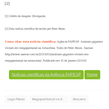
[2]
[1] Crédito da imagem: Divulgação.
[2] Esta notícia científica foi escrita por Peter Moon.
Como citar esta notícia científica:
Agência FAPESP. Animais gigantes
viviam em megapantanal na Amazônia. Texto de Peter Moon.
Saense
.
http://www.saense.com.br/2019/01/animais-gigantes-viviam-em-
megapantanal-na-amazonia/. Publicado em 31 de janeiro (2019).
Notícias científicas da Agência FAPESP
Home
Lago Pebas
Megapantanal na Amazônia
Mioceno