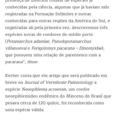
presença de diversos fósseis de espécies já
conhecidas pela ciência, algumas que já haviam sido
registradas na Formação Solimões e outras
conhecidas para outras regiões da América do Sul, e
registradas ali pela primeira vez, descrevemos três
espécies novas de roedores de médio porte
(
Potamarchus adamiae
,
Pseudopotamarchus
villanuevai
e
Ferigolomys pacarana – Dinomyidae
),
que possuem uma relação de parentesco com a
pacarana”, disse.
Kerber conta que em artigo que será publicado em
breve no
Journal of Vertebrate Paleontology
a
espécie
Neoepiblema acreensis
, um roedor
neoepiblemídeo endêmico do Mioceno do Brasil que
pesava cerca de 120 quilos, foi reconhecida como
uma espécie válida.