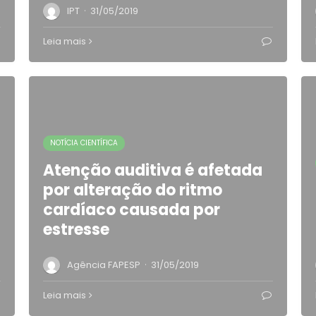
·
IPT
31/05/2019
Leia mais
NOTÍCIA CIENTÍFICA
Atenção auditiva é afetada
por alteração do ritmo
cardíaco causada por
estresse
·
Agência FAPESP
31/05/2019
Leia mais