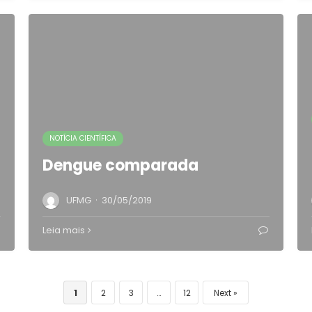
NOTÍCIA CIENTÍFICA
Dengue comparada
·
UFMG
30/05/2019
Leia mais
1
2
3
…
12
Next