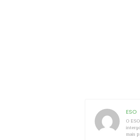
ESO
O ESO 
interg
mais p