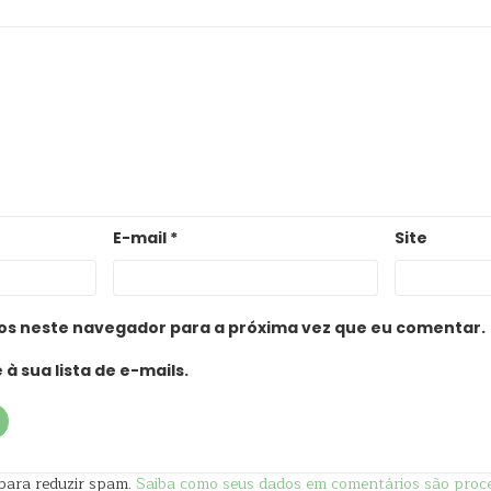
E-mail
*
Site
os neste navegador para a próxima vez que eu comentar.
à sua lista de e-mails.
t para reduzir spam.
Saiba como seus dados em comentários são proc