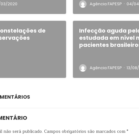
·
/03/2020
Agência FAPESP
04/04
constelações de
Infecção aguda pel
bservações
estudada em nível 
pacientes brasileiro
·
Agência FAPESP
13/08
OMENTÁRIOS
MENTÁRIO
l não será publicado.
Campos obrigatórios são marcados com
*