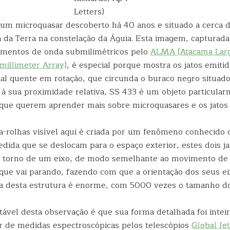
Letters)
 um microquasar descoberto há 40 anos e situado a cerca d
a da Terra na constelação da Águia. Esta imagem, capturada
imentos de onda submilimétricos pelo
ALMA (Atacama Lar
millimeter Array)
, é especial porque mostra os jatos emiti
ial quente em rotação, que circunda o buraco negro situad
 à sua proximidade relativa, SS 433 é um objeto particular
que querem aprender mais sobre microquasares e os jatos
a-rolhas visível aqui é criada por um fenômeno conhecido
edida que se deslocam para o espaço exterior, estes dois j
 torno de um eixo, de modo semelhante ao movimento de 
que vai parando, fazendo com que a orientação dos seus ei
la desta estrutura é enorme, com 5000 vezes o tamanho do
ável desta observação é que sua forma detalhada foi inte
tir de medidas espectroscópicas pelos telescópios
Global Je