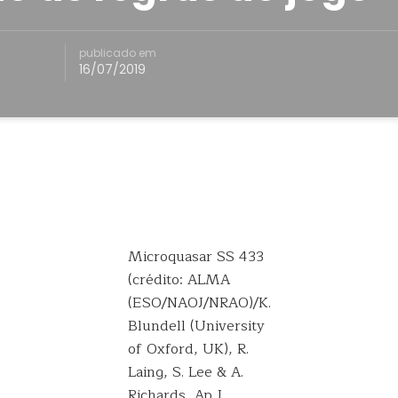
publicado em
16/07/2019
Microquasar SS 433
(crédito: ALMA
(ESO/NAOJ/NRAO)/K.
Blundell (University
of Oxford, UK), R.
Laing, S. Lee & A.
Richards, Ap J