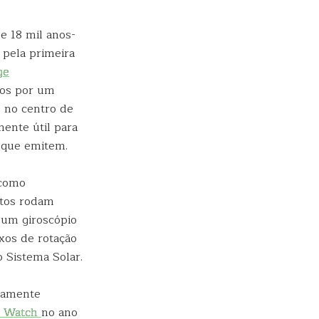
e 18 mil anos-
 pela primeira
ge
dos por um
o no centro de
mente útil para
 que emitem.
 como
atos rodam
um giroscópio
xos de rotação
 Sistema Solar.
iramente
t
Watch
no ano