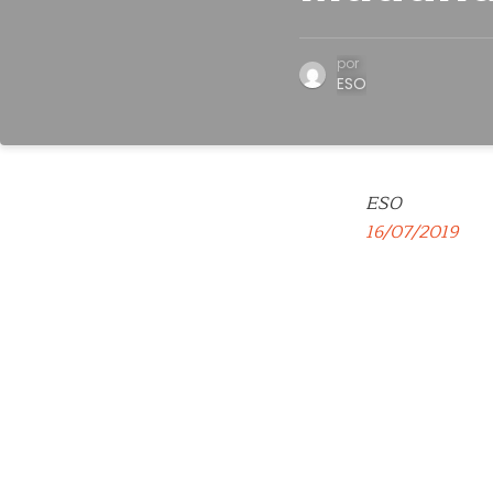
por
ESO
ESO
16/07/2019