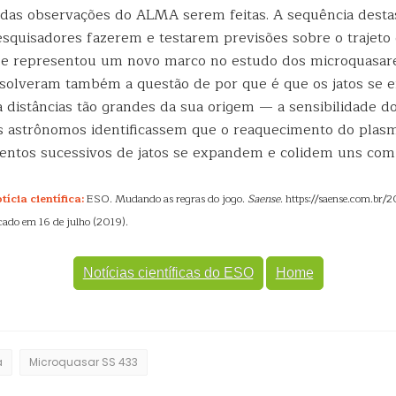
s das observações do ALMA serem feitas. A sequência dest
esquisadores fazerem e testarem previsões sobre o trajeto 
ue representou um novo marco no estudo dos microquasare
solveram também a questão de por que é que os jatos se 
a distâncias tão grandes da sua origem — a sensibilidade 
s astrônomos identificassem que o reaquecimento do plas
ntos sucessivos de jatos se expandem e colidem uns com 
ícia científica:
ESO. Mudando as regras do jogo.
Saense
. https://saense.com.br
icado em 16 de julho (2019).
Notícias científicas do ESO
Home
a
Microquasar SS 433