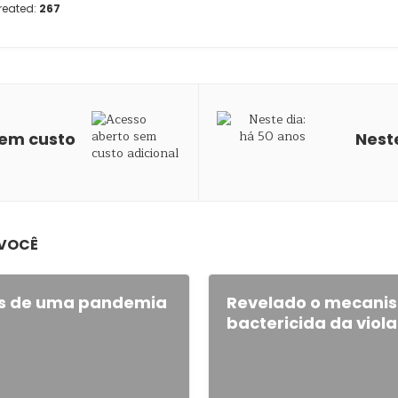
reated:
267
sem custo
Nest
 VOCÊ
ais de uma pandemia
Revelado o mecani
bactericida da viol