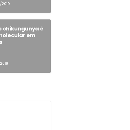
/2019
o chikungunya é
molecular em
s
/2019