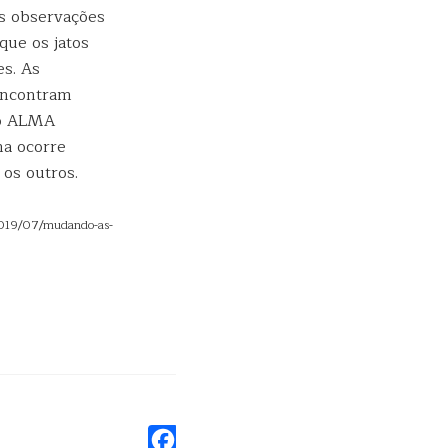
as observações
que os jatos
s. As
encontram
do ALMA
ma ocorre
os outros.
/2019/07/mudando-as-