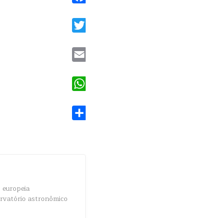
Facebook
Twitter
Email
WhatsApp
Share
 europeia
ervatório astronômico