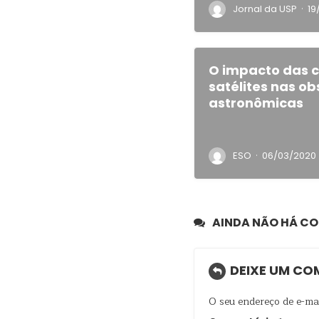
·
Jornal da USP
19
O impacto das 
satélites nas o
astronômicas
·
ESO
06/03/2020
AINDA NÃO HÁ C
DEIXE UM CO
O seu endereço de e-mai