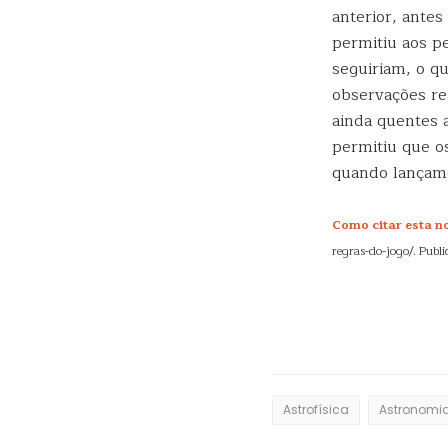
anterior, ante
permitiu aos p
seguiriam, o q
observações re
ainda quentes 
permitiu que o
quando lançame
Como citar esta not
regras-do-jogo/. Publ
Astrofísica
Astronomi