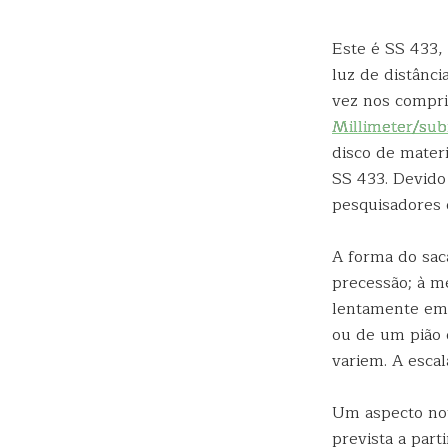
Este é SS 433,
luz de distânci
vez nos compr
Millimeter/sub
disco de mater
SS 433. Devido
pesquisadores 
A forma do sac
precessão; à m
lentamente em
ou de um pião 
variem. A esca
Um aspecto not
prevista a par