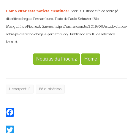
Como citar esta notícia científica:
Fiocruz. Estudo clínico sobre pé
diabético chega a Pernambuco. Texto de Paulo Schueler (Bio-
Manguinhos/Fiocruz).
Saense
. https://saense.com.br/2019/09/estudo-clinico-
sobre-pe-diabetico-chega-a-pernambuco/. Publicado em 10 de setembro
(2019).
Notícias da Fiocruz
Home
Heberprot-P
Pé diabético
Facebook