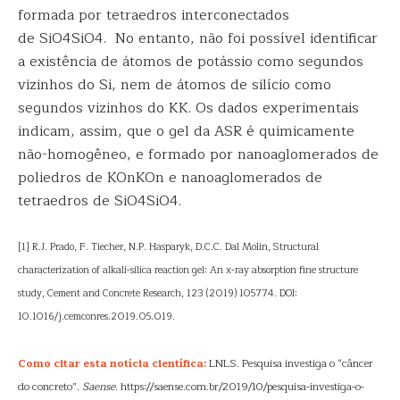
formada por tetraedros interconectados
de SiO4SiO4. No entanto, não foi possível identificar
a existência de átomos de potássio como segundos
vizinhos do Si, nem de átomos de silício como
segundos vizinhos do KK. Os dados experimentais
indicam, assim, que o gel da ASR é quimicamente
não-homogêneo, e formado por nanoaglomerados de
poliedros de KOnKOn e nanoaglomerados de
tetraedros de SiO4SiO4.
[1] R.J. Prado, F. Tiecher, N.P. Hasparyk, D.C.C. Dal Molin, Structural
characterization of alkali-silica reaction gel: An x-ray absorption fine structure
study, Cement and Concrete Research, 123 (2019) 105774. DOI:
10.1016/j.cemconres.2019.05.019.
Como citar esta notícia científica:
LNLS. Pesquisa investiga o “câncer
do concreto”.
Saense
. https://saense.com.br/2019/10/pesquisa-investiga-o-