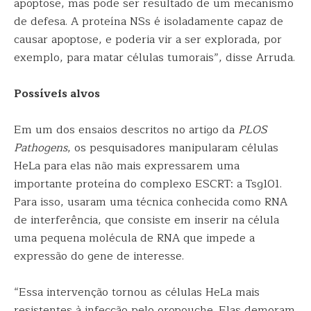
apoptose, mas pode ser resultado de um mecanismo
de defesa. A proteína NSs é isoladamente capaz de
causar apoptose, e poderia vir a ser explorada, por
exemplo, para matar células tumorais”, disse Arruda.
Possíveis alvos
Em um dos ensaios descritos no artigo da
PLOS
Pathogens
, os pesquisadores manipularam células
HeLa para elas não mais expressarem uma
importante proteína do complexo ESCRT: a Tsg101.
Para isso, usaram uma técnica conhecida como RNA
de interferência, que consiste em inserir na célula
uma pequena molécula de RNA que impede a
expressão do gene de interesse.
“Essa intervenção tornou as células HeLa mais
resistentes à infecção pelo oropouche. Elas demoram