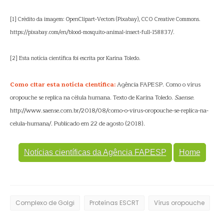
[1] Crédito da imagem: OpenClipart-Vectors (Pixabay), CC0 Creative Commons.
https://pixabay.com/en/blood-mosquito-animal-insect-full-158837/.
[2] Esta notícia científica foi escrita por Karina Toledo.
Como citar esta notícia científica:
Agência FAPESP. Como o vírus
oropouche se replica na célula humana. Texto de Karina Toledo.
Saense
.
http://www.saense.com.br/2018/08/como-o-virus-oropouche-se-replica-na-
celula-humana/. Publicado em 22 de agosto (2018).
Notícias científicas da Agência FAPESP
Home
Complexo de Golgi
Proteínas ESCRT
Vírus oropouche