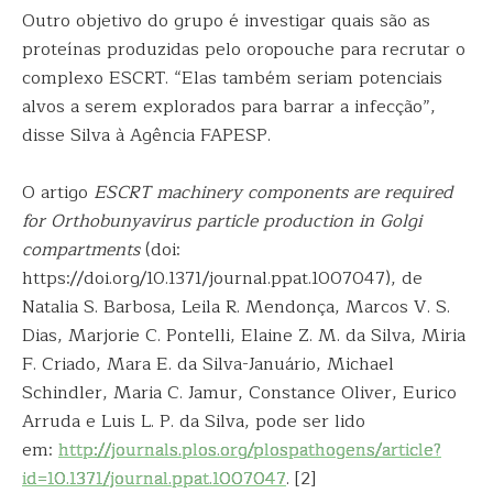
Outro objetivo do grupo é investigar quais são as
proteínas produzidas pelo oropouche para recrutar o
complexo ESCRT. “Elas também seriam potenciais
alvos a serem explorados para barrar a infecção”,
disse Silva à Agência FAPESP.
O artigo
ESCRT machinery components are required
for Orthobunyavirus particle production in Golgi
compartments
(doi:
https://doi.org/10.1371/journal.ppat.1007047), de
Natalia S. Barbosa, Leila R. Mendonça, Marcos V. S.
Dias, Marjorie C. Pontelli, Elaine Z. M. da Silva, Miria
F. Criado, Mara E. da Silva-Januário, Michael
Schindler, Maria C. Jamur, Constance Oliver, Eurico
Arruda e Luis L. P. da Silva, pode ser lido
em:
http://journals.plos.org/plospathogens/article?
id=10.1371/journal.ppat.1007047
. [2]