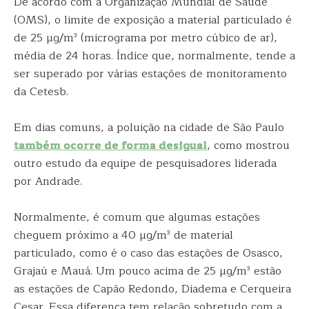
De acordo com a Organização Mundial de Saúde
(OMS), o limite de exposição a material particulado é
de 25 µg/m³ (micrograma por metro cúbico de ar),
média de 24 horas. Índice que, normalmente, tende a
ser superado por várias estações de monitoramento
da Cetesb.
Em dias comuns, a poluição na cidade de São Paulo
também ocorre de forma desigual
, como mostrou
outro estudo da equipe de pesquisadores liderada
por Andrade.
Normalmente, é comum que algumas estações
cheguem próximo a 40 µg/m³ de material
particulado, como é o caso das estações de Osasco,
Grajaú e Mauá. Um pouco acima de 25 µg/m³ estão
as estações de Capão Redondo, Diadema e Cerqueira
Cesar. Essa diferença tem relação sobretudo com a