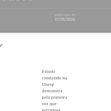
publicado em
27/05/2020
P
Estudo
conduzido na
Unesp
demonstra
pela primeira
vez que
estratégia