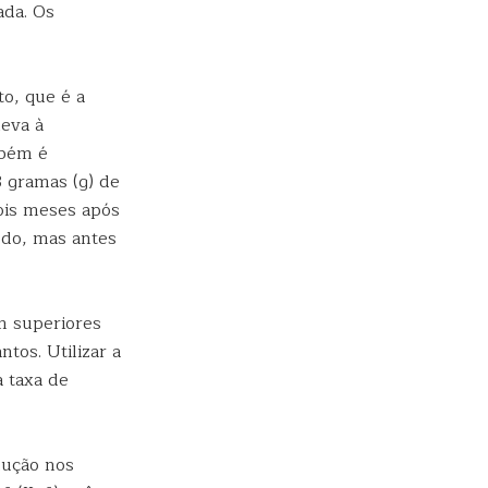
ada. Os
o, que é a
leva à
mbém é
 gramas (g) de
dois meses após
odo, mas antes
m superiores
tos. Utilizar a
 taxa de
dução nos