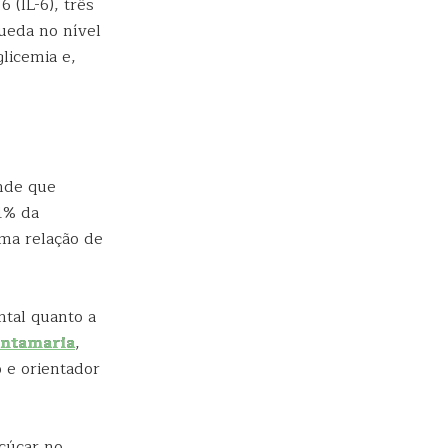
6 (IL-6), três
ueda no nível
licemia e,
ande que
11% da
uma relação de
ntal quanto a
antamaria
,
 e orientador
açúcar no