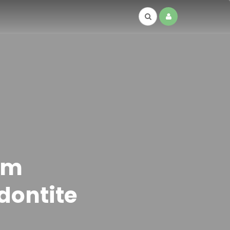
om
dontite