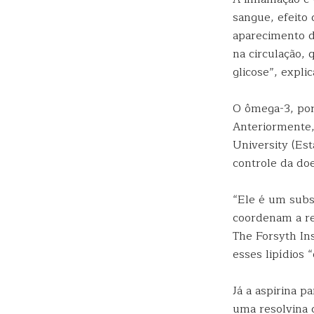
sangue, efeito 
aparecimento da
na circulação,
glicose”, expli
O ômega-3, por
Anteriormente,
University (Es
controle da do
“Ele é um subs
coordenam a res
The Forsyth Ins
esses lipídios 
Já a aspirina p
uma resolvina