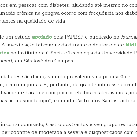
nicos em pessoas com diabetes, ajudando até mesmo no con
lamação crônica na gengiva ocorre com frequência nos diabé
tantes na qualidade de vida.
 de um estudo
apoiado
pela FAPESP e publicado no
Journal
. A investigação foi conduzida durante o doutorado de
Nidi
ntos
no Instituto de Ciência e Tecnologia da Universidade 
Unesp), em São José dos Campos.
e diabetes são doenças muito prevalentes na população e,
, ocorrem juntas. É, portanto, de grande interesse encon
ativamente barato e com poucos efeitos colaterais que aju
mas ao mesmo tempo”, comenta Castro dos Santos, autora 
clínico randomizado, Castro dos Santos e seu grupo recrut
 periodontite de moderada a severa e diagnosticados com d