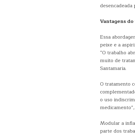
desencadeada pe
Vantagens do
Essa abordagem
peixe e a aspir
“O trabalho ab
muito de trata
Santamaria.
O tratamento c
complementado 
o uso indiscrim
medicamento”,
Modular a infl
parte dos traba