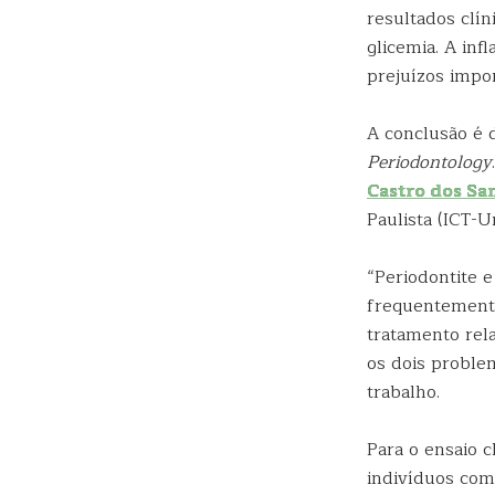
resultados clí
glicemia. A inf
prejuízos impor
A conclusão é
Periodontology
Castro dos Sa
Paulista (ICT-
“Periodontite 
frequentemente
tratamento rel
os dois proble
trabalho.
Para o ensaio 
indivíduos com