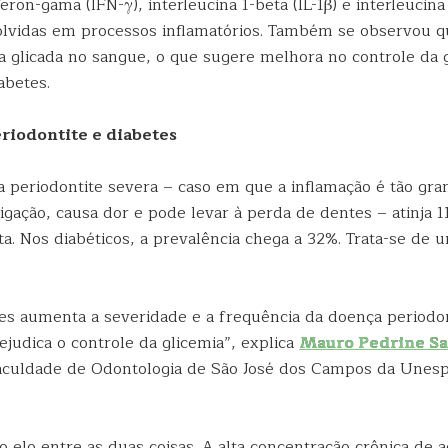
eron-gama (IFN-γ), interleucina 1-beta (IL-1β) e interleucina 
lvidas em processos inflamatórios. Também se observou q
 glicada no sangue, o que sugere melhora no controle da g
abetes.
eriodontite e diabetes
a periodontite severa – caso em que a inflamação é tão gr
tigação, causa dor e pode levar à perda de dentes – atinja 
a. Nos diabéticos, a prevalência chega a 32%. Trata-se de 
tes aumenta a severidade e a frequência da doença periodo
ejudica o controle da glicemia”, explica
Mauro Pedrine S
aculdade de Odontologia de São José dos Campos da Unesp
o elo entre as duas coisas. A alta concentração crônica de 