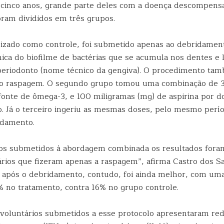
cinco anos, grande parte deles com a doença descompens
oram divididos em três grupos.
ilizado como controle, foi submetido apenas ao debridament
ca do biofilme de bactérias que se acumula nos dentes e 
periodonto (nome técnico da gengiva). O procedimento ta
o raspagem. O segundo grupo tomou uma combinação de 3
 fonte de ômega-3, e 100 miligramas (mg) de aspirina por 
. Já o terceiro ingeriu as mesmas doses, pelo mesmo perí
idamento.
os submetidos à abordagem combinada os resultados fora
rios que fizeram apenas a raspagem”, afirma Castro dos San
após o debridamento, contudo, foi ainda melhor, com uma
 no tratamento, contra 16% no grupo controle.
 voluntários submetidos a esse protocolo apresentaram re