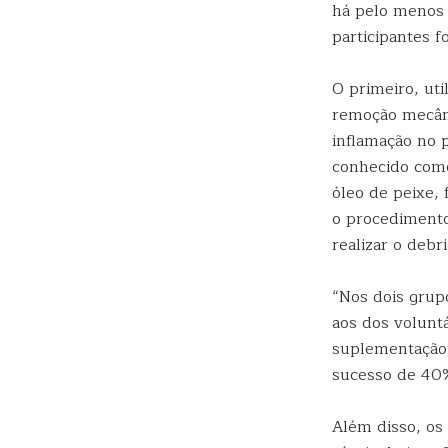
há pelo menos 
participantes f
O primeiro, ut
remoção mecâni
inflamação no 
conhecido com
óleo de peixe,
o procedimento
realizar o debr
“Nos dois grup
aos dos voluntá
suplementação 
sucesso de 40%
Além disso, os