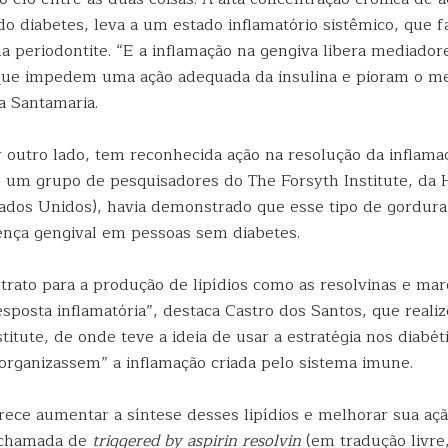
do diabetes, leva a um estado inflamatório sistêmico, que fa
 periodontite. “E a inflamação na gengiva libera mediadore
 que impedem uma ação adequada da insulina e pioram o m
ca Santamaria.
 outro lado, tem reconhecida ação na resolução da inflama
 um grupo de pesquisadores do The Forsyth Institute, da 
tados Unidos), havia demonstrado que esse tipo de gordura
ença gengival em pessoas sem diabetes.
trato para a produção de lipídios como as resolvinas e mar
posta inflamatória”, destaca Castro dos Santos, que realiz
titute, de onde teve a ideia de usar a estratégia nos diabé
“organizassem” a inflamação criada pelo sistema imune.
arece aumentar a síntese desses lipídios e melhorar sua açã
 chamada de
triggered by aspirin resolvin
(em tradução livre,