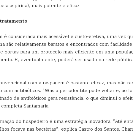
la aspirina), mais potente e eficaz.
 tratamento
 é considerada mais acessível e custo-efetiva, uma vez qu
ina são relativamente baratos e encontrados com facilidade
re portas para um protocolo mais eficiente em uma populaç
mento. E, eventualmente, poderá ser usado na rede pública
onvencional com a raspagem é bastante eficaz, mas não rar
com antibióticos. “Mas a periodontite pode voltar e, ao l
inado de antibióticos gera resistência, o que diminui o efei
 completa Santamaria.
amação do hospedeiro é uma estratégia inovadora. “Até entã
lhos focava nas bactérias”, explica Castro dos Santos. Cha