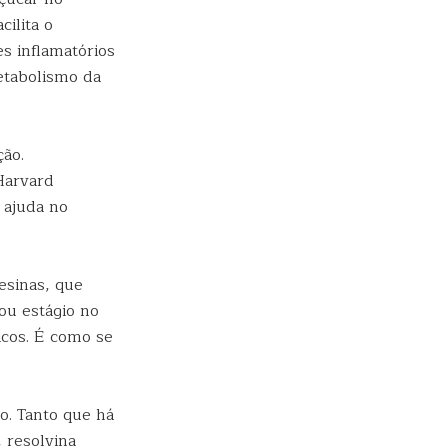
cilita o
s inflamatórios
etabolismo da
ção.
Harvard
 ajuda no
esinas, que
ou estágio no
ticos. É como se
o. Tanto que há
 resolvina