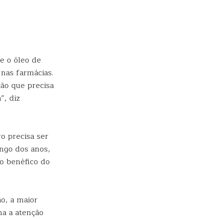
e o óleo de
 nas farmácias.
ão que precisa
”, diz
o precisa ser
ongo dos anos,
to benéfico do
o, a maior
ma a atenção