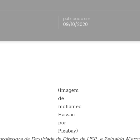
publicado em
09/10/2020
(Imagem
de
mohamed
Hassan
por
Pixabay)
professora da Faculdade de Direito da USP, e Reinaldo Marqu