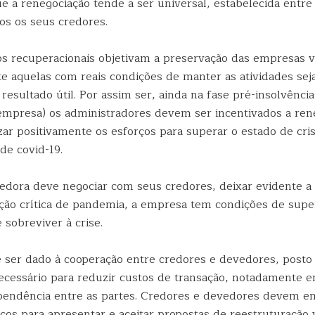
ue a renegociação tende a ser universal, estabelecida entr
os os seus credores.
 recuperacionais objetivam a preservação das empresas vi
e aquelas com reais condições de manter as atividades sej
esultado útil. Por assim ser, ainda na fase pré-insolvênci
empresa) os administradores devem ser incentivados a ren
zar positivamente os esforços para superar o estado de cri
de covid-19.
dora deve negociar com seus credores, deixar evidente a 
ação crítica de pandemia, a empresa tem condições de supe
 sobreviver à crise.
 ser dado à cooperação entre credores e devedores, posto
necessário para reduzir custos de transação, notadamente
pendência entre as partes. Credores e devedores devem 
os para apresentar e aceitar propostas de reestruturação v