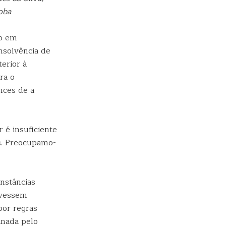
oba
do em
nsolvência de
erior à
ra o
nces de a
 é insuficiente
os. Preocupamo-
unstâncias
ivessem
por regras
inada pelo