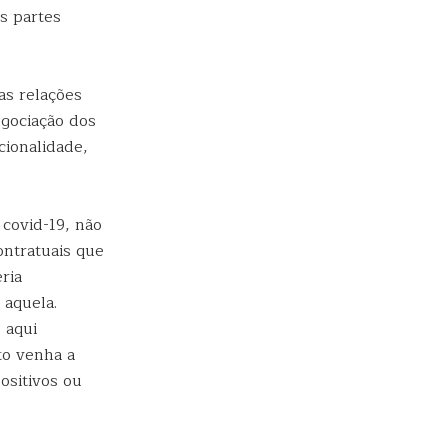
s partes
as relações
egociação dos
cionalidade,
covid-19, não
ontratuais que
ria
 aquela.
 aqui
to venha a
ositivos ou