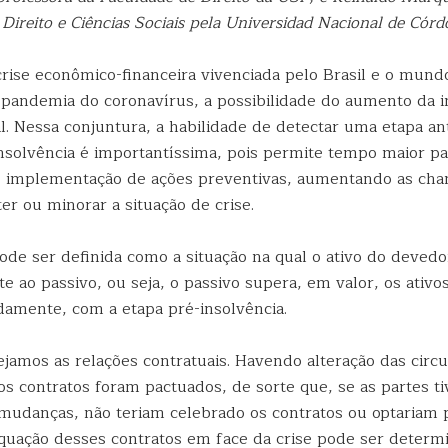
ireito e Ciências Sociais pela Universidad Nacional de Córd
crise econômico-financeira vivenciada pelo Brasil e o mun
 pandemia do coronavírus, a possibilidade do aumento da i
. Nessa conjuntura, a habilidade de detectar uma etapa ant
insolvência é importantíssima, pois permite tempo maior pa
 implementação de ações preventivas, aumentando as cha
r ou minorar a situação de crise.
ode ser definida como a situação na qual o ativo do devedor
te ao passivo, ou seja, o passivo supera, em valor, os ativ
adamente, com a etapa pré-insolvência.
ejamos as relações contratuais. Havendo alteração das circ
os contratos foram pactuados, de sorte que, se as partes t
 mudanças, não teriam celebrado os contratos ou optariam 
equação desses contratos em face da crise pode ser determ