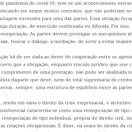
de pandemia de covid-19, tem-se um acontecimento extraor
colocando em xeque muitos contratos, que não poderiam se
tagem excessiva para uma das partes. Essa situação foi a
nga duração, de execução continuada ou diferida. Por isso,
 renegociação. As partes devem prestigiar os mecanismos al
ais, buscar o diálogo, a mediação, de sorte a evitar maiore
nção há de ser dada ao dever de cooperação entre os agent
 certo que a obrigação, enquanto vínculo jurídico que une 
 cumprimento de uma prestação, não pode ser analisada s
luta daquele que deve, nem de total supremacia do credo
ervar, sempre, uma estrutura de equilíbrio entre as partes
 tendo em vista o direito da crise empresarial, o incentivo
insolvencial caracteriza-se como uma renegociação de tipo 
 renegociação de tipo individual, própria do direito civil, m
s relações obrigacionais. É dizer, na seara do direito da cr