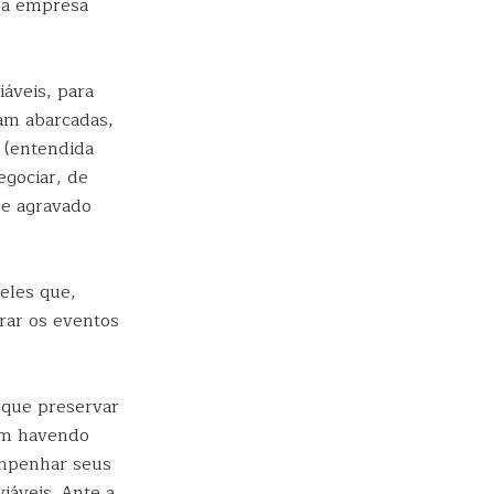
e a empresa
áveis, para
am abarcadas,
a (entendida
egociar, de
se agravado
eles que,
rar os eventos
 que preservar
 em havendo
empenhar seus
iáveis. Ante a