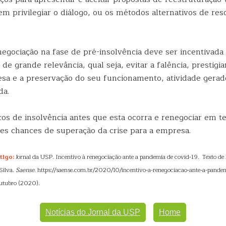
m privilegiar o diálogo, ou os métodos alternativos de res
negociação na fase de pré-insolvência deve ser incentivada
e grande relevância, qual seja, evitar a falência, prestigi
esa e a preservação do seu funcionamento, atividade gerad
da.
cos de insolvência antes que esta ocorra e renegociar em t
es chances de superação da crise para a empresa.
tigo:
Jornal da USP. Incentivo à renegociação ante a pandemia de covid-19. Texto de 
Silva.
Saense
. https://saense.com.br/2020/10/incentivo-a-renegociacao-ante-a-pande
utubro (2020).
Notícias do Jornal da USP
Home