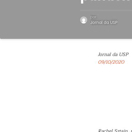
por
Jornal da USP
Jornal da USP
09/10/2020
Rachel Sztajn, 