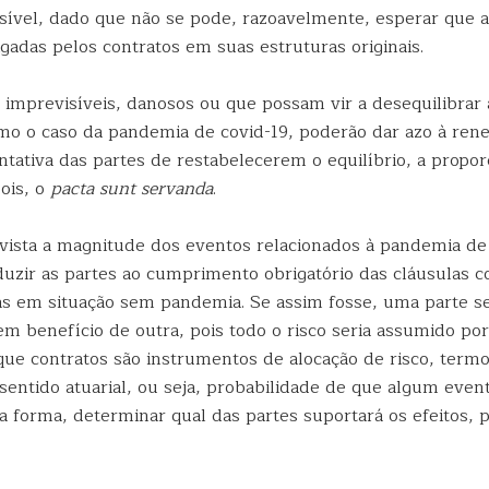
sível, dado que não se pode, razoavelmente, esperar que a
gadas pelos contratos em suas estruturas originais.
 imprevisíveis, danosos ou que possam vir a desequilibrar 
omo o caso da pandemia de covid-19, poderão dar azo à ren
ntativa das partes de restabelecerem o equilíbrio, a propor
pois, o
pacta sunt servanda
.
vista a magnitude dos eventos relacionados à pandemia de 
duzir as partes ao cumprimento obrigatório das cláusulas c
s em situação sem pandemia. Se assim fosse, uma parte se
m benefício de outra, pois todo o risco seria assumido por
ue contratos são instrumentos de alocação de risco, termo
entido atuarial, ou seja, probabilidade de que algum even
a forma, determinar qual das partes suportará os efeitos, p