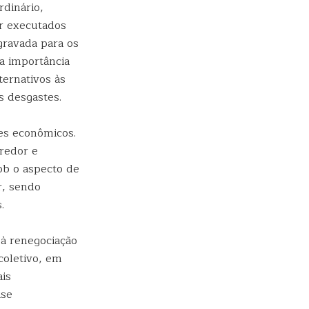
dinário,
r executados
gravada para os
 a importância
ternativos às
s desgastes.
es econômicos.
credor e
ob o aspecto de
r, sendo
.
 à renegociação
coletivo, em
ais
ise