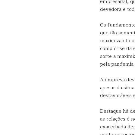
empresarial, q
devedora e tod
Os fundamentos
que tão soment
maximizando o r
como crise da 
sorte a maximi
pela pandemia 
A empresa deve
apesar da situ
desfavoráveis e
Destaque há de
as relações é 
exacerbada de
melhores esforç