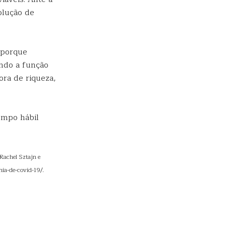
olução de
 porque
ando a função
ora de riqueza,
empo hábil
Rachel Sztajn e
mia-de-covid-19/.