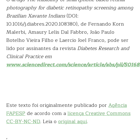
photography for diabetic retinopathy screening among
Brazilian Xavante Indians
(DOI:
10.1016/j.diabres.2020.108380), de Fernando Korn
Malerbi, Amaury Lelis Dal Fabbro, João Paulo
Botelho Vieira Filho e Laercio Joel Franco, pode ser
lido por assinantes da revista
Diabetes Research and
Clinical Practice em
www.sciencedirect.com/science/article/abs/pii/S01
Este texto foi originalmente publicado por
Agência
FAPESP
de acordo com a
licença Creative Commons
CC-BY-NC-ND
. Leia o
original aqui
.