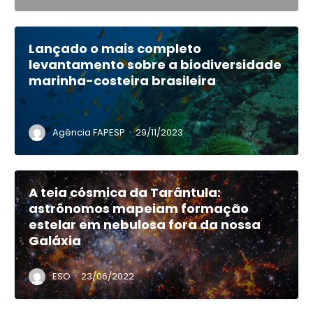
Lançado o mais completo
levantamento sobre a biodiversidade
marinha-costeira brasileira
·
Agência FAPESP
29/11/2023
A teia cósmica da Tarântula:
astrônomos mapeiam formação
estelar em nebulosa fora da nossa
Galáxia
·
ESO
23/06/2022