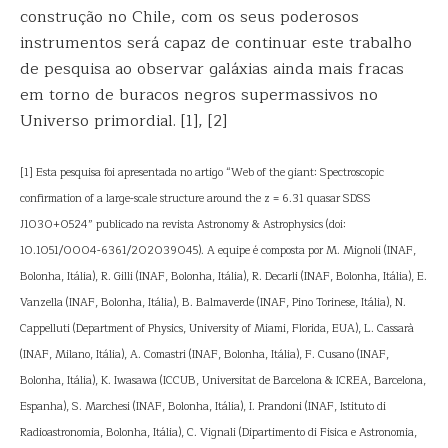
construção no Chile, com os seus poderosos
instrumentos será capaz de continuar este trabalho
de pesquisa ao observar galáxias ainda mais fracas
em torno de buracos negros supermassivos no
Universo primordial. [1], [2]
[1] Esta pesquisa foi apresentada no artigo “Web of the giant: Spectroscopic
confirmation of a large-scale structure around the z = 6.31 quasar SDSS
J1030+0524” publicado na revista Astronomy & Astrophysics (doi:
10.1051/0004-6361/202039045). A equipe é composta por M. Mignoli (INAF,
Bolonha, Itália), R. Gilli (INAF, Bolonha, Itália), R. Decarli (INAF, Bolonha, Itália), E.
Vanzella (INAF, Bolonha, Itália), B. Balmaverde (INAF, Pino Torinese, Itália), N.
Cappelluti (Department of Physics, University of Miami, Florida, EUA), L. Cassarà
(INAF, Milano, Itália), A. Comastri (INAF, Bolonha, Itália), F. Cusano (INAF,
Bolonha, Itália), K. Iwasawa (ICCUB, Universitat de Barcelona & ICREA, Barcelona,
Espanha), S. Marchesi (INAF, Bolonha, Itália), I. Prandoni (INAF, Istituto di
Radioastronomia, Bolonha, Itália), C. Vignali (Dipartimento di Fisica e Astronomia,