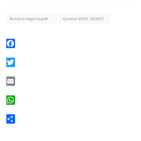
Buraco negro supermassivo
Quasar SDSS J103027.09+052455.0
Facebook
Twitter
Email
WhatsApp
Share