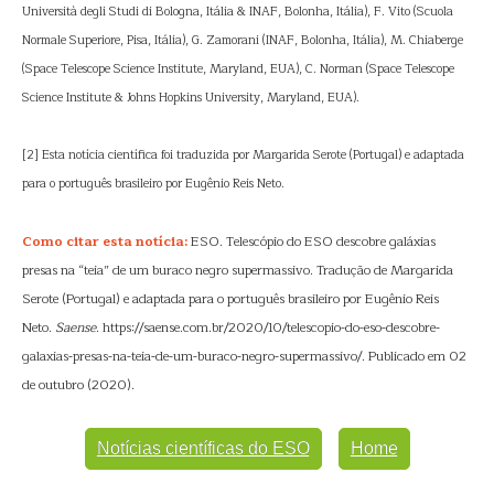
Università degli Studi di Bologna, Itália & INAF, Bolonha, Itália), F. Vito (Scuola
Normale Superiore, Pisa, Itália), G. Zamorani (INAF, Bolonha, Itália), M. Chiaberge
(Space Telescope Science Institute, Maryland, EUA), C. Norman (Space Telescope
Science Institute & Johns Hopkins University, Maryland, EUA).
[2] Esta notícia científica foi traduzida por Margarida Serote (Portugal) e adaptada
para o português brasileiro por Eugênio Reis Neto.
Como citar esta notícia:
ESO. Telescópio do ESO descobre galáxias
presas na “teia” de um buraco negro supermassivo. Tradução de Margarida
Serote (Portugal) e adaptada para o português brasileiro por Eugênio Reis
Neto.
Saense
. https://saense.com.br/2020/10/telescopio-do-eso-descobre-
galaxias-presas-na-teia-de-um-buraco-negro-supermassivo/. Publicado em 02
de outubro (2020).
Notícias científicas do ESO
Home