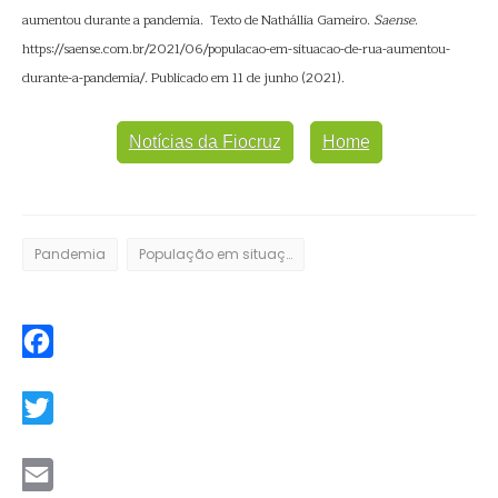
aumentou durante a pandemia. Texto de Nathállia Gameiro.
Saense
.
https://saense.com.br/2021/06/populacao-em-situacao-de-rua-aumentou-
durante-a-pandemia/. Publicado em 11 de junho (2021).
Notícias da Fiocruz
Home
Pandemia
População em situação de rua
Facebook
Twitter