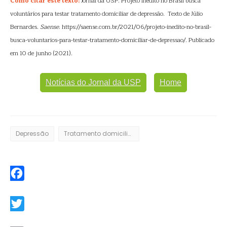
Como citar este texto:
Jornal da USP. Projeto inédito no Brasil busca
voluntários para testar tratamento domiciliar de depressão. Texto de Júlio
Bernardes.
Saense
. https://saense.com.br/2021/06/projeto-inedito-no-brasil-
busca-voluntarios-para-testar-tratamento-domiciliar-de-depressao/. Publicado
em 10 de junho (2021).
Notícias do Jornal da USP
Home
Depressão
Tratamento domiciliar
Facebook
Twitter