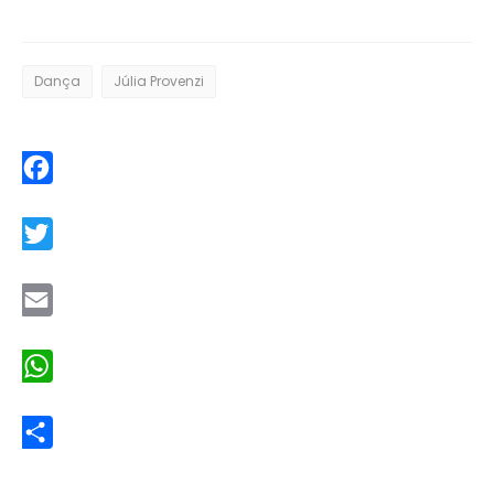
Dança
Júlia Provenzi
Facebook
Twitter
Email
WhatsApp
Share