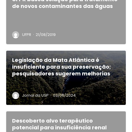
de novos contaminantes das águas
·
UFPR
21/08/2019
Legislação da Mata Atlântica é
insuficiente para sua preservação;
pesquisadores sugerem melhorias
·
Jornal da USP
03/06/2024
Descoberto alvo terapêutico
potencial para insuficiência renal