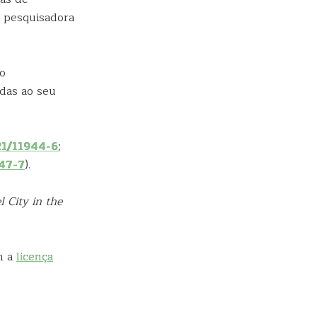
pesquisadora
ao
adas ao seu
21/11944-6
;
47-7
).
 City in the
m a
licença