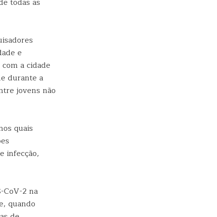
de todas as
uisadores
dade e
 com a cidade
de durante a
ntre jovens não
 nos quais
ões
e infecção,
S-CoV-2 na
ue, quando
xas de