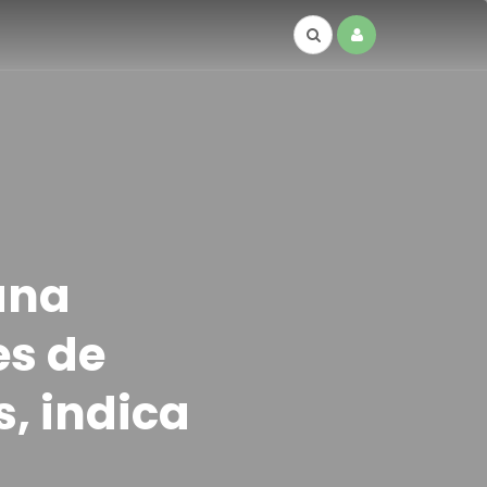
ana
es de
, indica