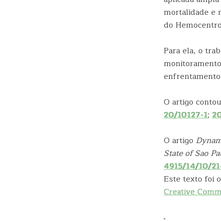
mortalidade e 
do Hemocentro 
Para ela, o tra
monitoramento 
enfrentamento
O artigo conto
20/10127-1
;
2
O artigo
Dynami
State of Sao Pa
4915/14/10/2
Este texto foi
Creative Com