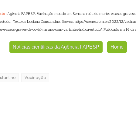
xto:
Agência FAPESP. Vacinação-modelo em Serrana reduziu mortes e casos grave
 estudo. Texto de Luciana Constantino.
Saense
. https://saense.com.br/2022/12/vacin
es-e-casos-graves-de-covid-mesmo-com-variantes-indica-estudo/. Publicado em 16 de
Notícias científicas da Agência FAPESP
Home
stantino
Vacinação