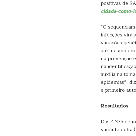
positivas de S
cidade-como-l
“O sequenciame
infecções virai
variações genét
até mesmo em t
na prevenção e
na identificaçã
auxilia na toma
epidemias”, di
e primeiro auto
Resultados
Dos 4.375 geno
variante delta 