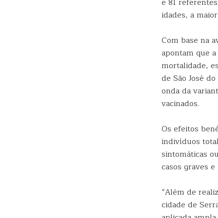
e 81 referentes
idades, a maior
Com base na ava
apontam que a 
mortalidade, e
de São José do
onda da varian
vacinados.
Os efeitos ben
indivíduos tot
sintomáticas ou
casos graves e
“Além de reali
cidade de Serr
aplicada ampla