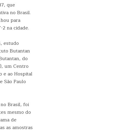
37, que
iva no Brasil.
lhou para
-2 na cidade.
S, estudo
ituto Butantan
Butantan, do
), um Centro
 e ao Hospital
 e São Paulo
o Brasil, foi
ntes mesmo do
grama de
as as amostras