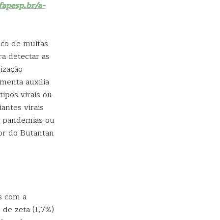
fapesp.br/a-
co de muitas
ra detectar as
lização
menta auxilia
ipos virais ou
antes virais
as pandemias ou
or do Butantan
s com a
 de zeta (1,7%)