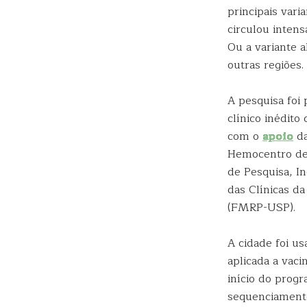
principais vari
circulou inten
Ou a variante a
outras regiões
A pesquisa foi 
clínico inédito
com o
apoio
da
Hemocentro de 
de Pesquisa, In
das Clínicas d
(FMRP-USP).
A cidade foi us
aplicada a vac
início do prog
sequenciamento