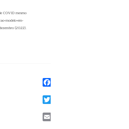
s de COVID mesmo
acao-modelo-em-
 dezembro (2022).
Facebook
Twitter
Email