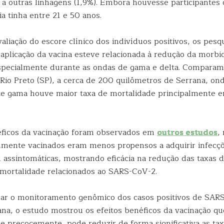
 a outras linhagens (1,9%). Embora houvesse participantes 
ia tinha entre 21 e 50 anos.
liação do escore clínico dos indivíduos positivos, os pesq
aplicação da vacina esteve relacionada à redução da morbi
specialmente durante as ondas de gama e delta. Comparam
 Rio Preto (SP), a cerca de 200 quilômetros de Serrana, on
te gama houve maior taxa de mortalidade principalmente e
éficos da vacinação foram observados em
outros estudos
,
almente vacinados eram menos propensos a adquirir infecç
 assintomáticas, mostrando eficácia na redução das taxas d
 mortalidade relacionados ao SARS-CoV-2.
zar o monitoramento genômico dos casos positivos de SAR
ana, o estudo mostrou os efeitos benéficos da vacinação q
 e precocemente, pode reduzir de forma significativa as ta