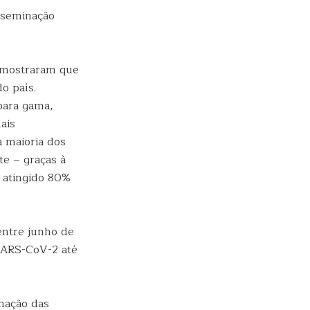
isseminação
s mostraram que
o país.
 para gama,
ais
 maioria dos
te – graças à
 atingido 80%
entre junho de
 SARS-CoV-2 até
inação das