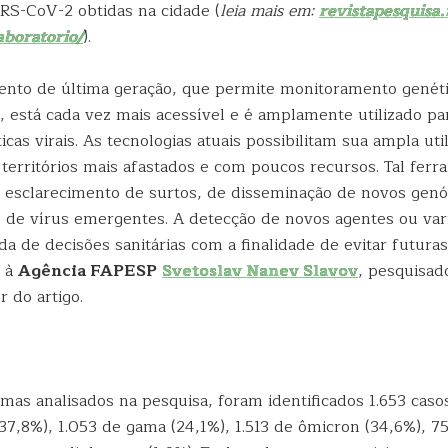
ARS-CoV-2 obtidas na cidade (
leia mais em:
revistapesquisa.
aboratorio/
).
nto de última geração, que permite monitoramento genéti
s, está cada vez mais acessível e é amplamente utilizado pa
icas virais. As tecnologias atuais possibilitam sua ampla uti
erritórios mais afastados e com poucos recursos. Tal ferra
 esclarecimento de surtos, de disseminação de novos genót
o de vírus emergentes. A detecção de novos agentes ou vari
da de decisões sanitárias com a finalidade de evitar futur
z à
Agência FAPESP
Svetoslav Nanev Slavov
, pesquisad
r do artigo.
mas analisados na pesquisa, foram identificados 1.653 caso
(37,8%), 1.053 de gama (24,1%), 1.513 de ômicron (34,6%), 75