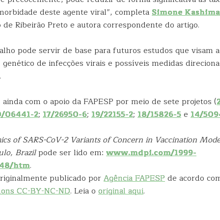
morbidade deste agente viral”, completa
Simone Kashima
de Ribeirão Preto e autora correspondente do artigo.
balho pode servir de base para futuros estudos que visam 
genético de infecções virais e possíveis medidas direcion
.
u ainda com o apoio da FAPESP por meio de sete projetos (
0/06441-2
;
17/26950-6
;
19/22155-2
;
18/15826-5
e
14/509
cs of SARS-CoV-2 Variants of Concern in Vaccination Model
ulo, Brazil
pode ser lido em:
www.mdpi.com/1999-
148/htm
.
 originalmente publicado por
Agência FAPESP
de acordo co
mons CC-BY-NC-ND
. Leia o
original aqui
.