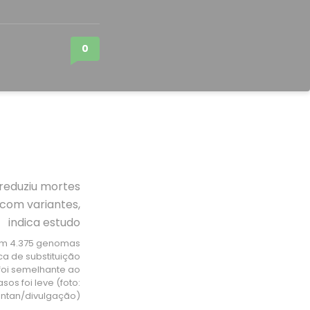
0
ram 4.375 genomas
a de substituição
foi semelhante ao
os foi leve (foto:
tantan/divulgação)