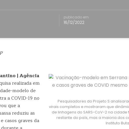
publicado em
16/12/2022
P
antino | Agência
uisa realizada em
cidade-modelo de
tra a COVID-19 no
Pesquisadores do Projeto S analisa
vou que a
virais completos e mostraram que dinâmic
assa reduziu as
de linhagens do SARS-CoV-2 na cidade 
restante do país, mas a maioria dos cas
 e casos graves da
Instituto Bu
durante a