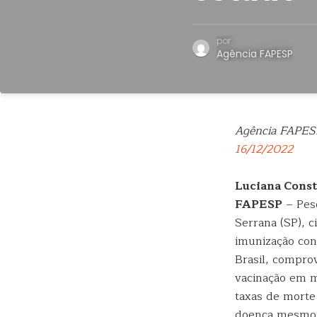
por
Agência FAPESP
Agência FAPES
16/12/2022
Luciana Const
FAPESP
– Pesq
Serrana (SP), 
imunização con
Brasil, compro
vacinação em m
taxas de morte
doença mesmo 