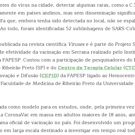
antes do vírus na cidade, detectar algumas raras, como a C.
samente em países andinos, mas sem disseminação significat
lfa que, embora tenha sido detectada no local, não se espa
. Ao todo, foram identificadas 52 sublinhagens de SARS-CoV
publicada na revista científica
Viruses
e é parte do Projeto 
 de efetividade da vacinação em Serrana realizado pelo Inst
 FAPESP. Contou com a participação de pesquisadores do 
Ribeirão Preto (SP) e do
Centro de Terapia Celular
(
CTC
ovação e Difusão (
CEPID
) da FAPESP ligado ao Hemocentro
a Faculdade de Medicina de Ribeirão Preto da Universidade
ada como modelo para os estudos, onde, pela primeira vez n
ina CoronaVac em massa em adultos maiores de 18 anos, a
rama oficial de vacinação no país. Foi desenvolvido um pro
 em larga escala destinado a investigar em tempo real tod