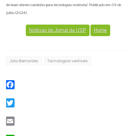
de-laser-abrem-caminho-para-tecnologias-vestiveis/. Publicado em 09 de
julho (2024).
Notícias do Jornal da USP
Home
Júlio Bernardes
Tecnologias vestíveis
Facebook
Twitter
Email