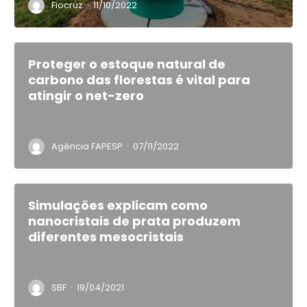
·
Fiocruz
11/10/2022
Proteger o estoque natural de
carbono das florestas é vital para
atingir o net-zero
·
Agência FAPESP
07/11/2022
Simulações explicam como
nanocristais de prata produzem
diferentes mesocristais
·
SBF
19/04/2021