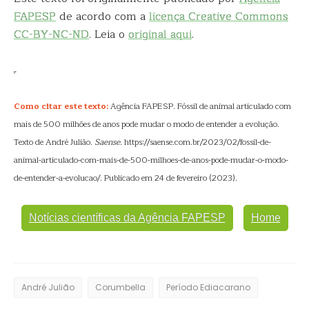
FAPESP
de acordo com a
licença Creative Commons
CC-BY-NC-ND
. Leia o
original aqui
.
Como citar este texto:
Agência FAPESP. Fóssil de animal articulado com
mais de 500 milhões de anos pode mudar o modo de entender a evolução.
Texto de André Julião.
Saense
. https://saense.com.br/2023/02/fossil-de-
animal-articulado-com-mais-de-500-milhoes-de-anos-pode-mudar-o-modo-
de-entender-a-evolucao/. Publicado em 24 de fevereiro (2023).
Notícias científicas da Agência FAPESP
Home
André Julião
Corumbella
Período Ediacarano