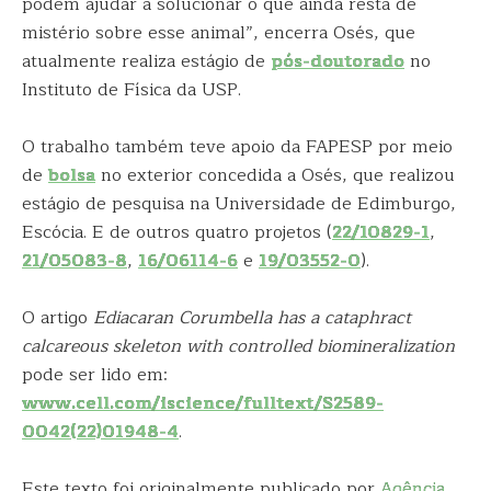
podem ajudar a solucionar o que ainda resta de
mistério sobre esse animal”, encerra Osés, que
atualmente realiza estágio de
pós-doutorado
no
Instituto de Física da USP.
O trabalho também teve apoio da FAPESP por meio
de
bolsa
no exterior concedida a Osés, que realizou
estágio de pesquisa na Universidade de Edimburgo,
Escócia. E de outros quatro projetos (
22/10829-1
,
21/05083-8
,
16/06114-6
e
19/03552-0
).
O artigo
Ediacaran Corumbella has a cataphract
calcareous skeleton with controlled biomineralization
pode ser lido em:
www.cell.com/iscience/fulltext/S2589-
0042(22)01948-4
.
Este texto foi originalmente publicado por
Agência