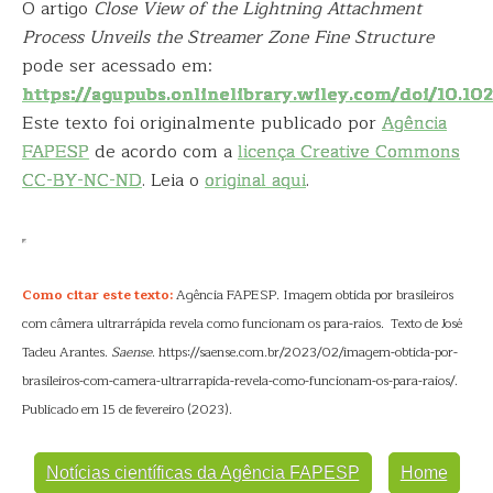
O artigo
Close View of the Lightning Attachment
Process Unveils the Streamer Zone Fine Structure
pode ser acessado em:
https://agupubs.onlinelibrary.wiley.com/doi/10.1
Este texto foi originalmente publicado por
Agência
FAPESP
de acordo com a
licença Creative Commons
CC-BY-NC-ND
. Leia o
original aqui
.
Como citar este texto:
Agência FAPESP. Imagem obtida por brasileiros
com câmera ultrarrápida revela como funcionam os para-raios. Texto de José
Tadeu Arantes.
Saense
. https://saense.com.br/2023/02/imagem-obtida-por-
brasileiros-com-camera-ultrarrapida-revela-como-funcionam-os-para-raios/.
Publicado em 15 de fevereiro (2023).
Notícias científicas da Agência FAPESP
Home