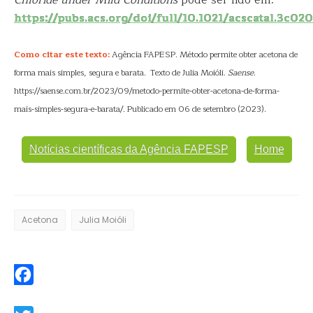
Chloride under Mild Conditions
pode ser lido em:
https://pubs.acs.org/doi/full/10.1021/acscatal.3c02
Como citar este texto:
Agência FAPESP. Método permite obter acetona de
forma mais simples, segura e barata. Texto de Julia Moióli.
Saense
.
https://saense.com.br/2023/09/metodo-permite-obter-acetona-de-forma-
mais-simples-segura-e-barata/. Publicado em 06 de setembro (2023).
Notícias científicas da Agência FAPESP
Home
Acetona
Julia Moióli
Facebook