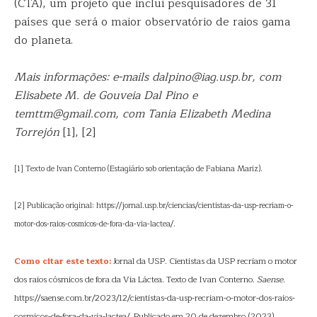
(CTA), um projeto que inclui pesquisadores de 31
países que será o maior observatório de raios gama
do planeta.
Mais informações: e-mails dalpino@iag.usp.br, com
Elisabete M. de Gouveia Dal Pino e
temttm@gmail.com, com Tania Elizabeth Medina
Torrejón
[1], [2]
[1] Texto de Ivan Conterno (Estagiário sob orientação de Fabiana Mariz).
[2] Publicação original: https://jornal.usp.br/ciencias/cientistas-da-usp-recriam-o-
motor-dos-raios-cosmicos-de-fora-da-via-lactea/.
Como citar este texto:
Jornal da USP. Cientistas da USP recriam o motor
dos raios cósmicos de fora da Via Láctea. Texto de Ivan Conterno.
Saense
.
https://saense.com.br/2023/12/cientistas-da-usp-recriam-o-motor-dos-raios-
cosmicos-de-fora-da-via-lactea/. Publicado em 20 de dezembro (2023).