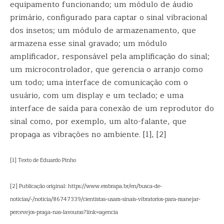
equipamento funcionando; um módulo de áudio
primário, configurado para captar o sinal vibracional
dos insetos; um módulo de armazenamento, que
armazena esse sinal gravado; um módulo
amplificador, responsável pela amplificação do sinal;
um microcontrolador, que gerencia o arranjo como
um todo; uma interface de comunicação com o
usuário, com um display e um teclado; e uma
interface de saída para conexão de um reprodutor do
sinal como, por exemplo, um alto-falante, que
propaga as vibrações no ambiente. [1], [2]
[1] Texto de Eduardo Pinho
[2] Publicação original: https://www.embrapa.br/en/busca-de-
noticias/-/noticia/86747339/cientistas-usam-sinais-vibratorios-para-manejar-
percevejos-praga-nas-lavouras?link=agencia