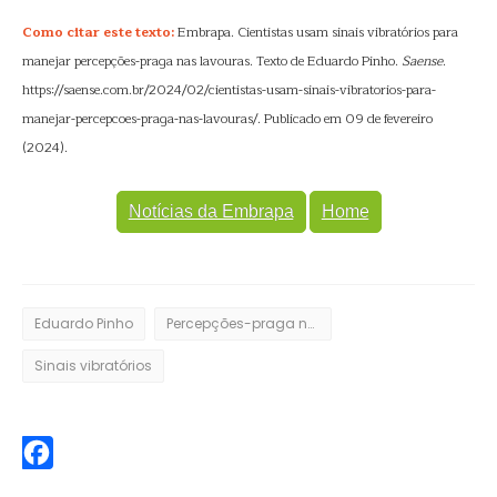
Como citar este texto:
Embrapa. Cientistas usam sinais vibratórios para
manejar percepções-praga nas lavouras. Texto de Eduardo Pinho.
Saense
.
https://saense.com.br/2024/02/cientistas-usam-sinais-vibratorios-para-
manejar-percepcoes-praga-nas-lavouras/. Publicado em 09 de fevereiro
(2024).
Notícias da Embrapa
Home
Eduardo Pinho
Percepções-praga nas lavouras
Sinais vibratórios
Facebook